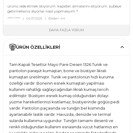
ürünü iade etmek istiyorum. kapıdan almalarını istiyorum. şubeye
getirmelisiniz diyorlar nasıl yapmalıyım ?
**** **** | 04.07.2026 | Beden: 44
DAHA FAZLA YORUM
ÜRÜN ÖZELLIKLERI
Tam Kapalı Tesettür Mayo Pare Desen 1326 Tunik ve
pantolon paraşüt kumaştan, bone ve büstiyer likralı
kumaştan üretilmiştir. Tunik ve pantolonun hızlı kuruma
özelliği vardır. Bonenin esnek kumaştan yapılması
kullanım rahatlığı sağlaycağından likralı kumaş tercih
edilmiştir. Büstiyeri esnek kumaş olduğundan dolayı
yüzme hareketlerinizi kısıtlamaz, büstiyerinde göğüs pedi
vardır. Pantolon paçasında ve tuniğin bel kısmında
ayarlanabilir lastik vardır. Havuzda, denizde ve termal
sularda kullanıma uygundur. Tuniğin tamamı desenli ve
renkli olduğundan kullanım esnasında vücut hatlarınızı en
iyi şekilde gizleyecektir. Beden seçiminde fotoğraflarda