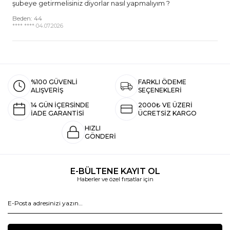
şubeye getirmelisiniz diyorlar nasıl yapmalıyım ?
Beden: 44
**** ****
·
04.07.2026
%100 GÜVENLİ
FARKLI ÖDEME
ALIŞVERİŞ
SEÇENEKLERİ
14 GÜN İÇERSİNDE
2000₺ VE ÜZERİ
İADE GARANTİSİ
ÜCRETSİZ KARGO
HIZLI
GÖNDERİ
E-BÜLTENE KAYIT OL
Haberler ve özel fırsatlar için