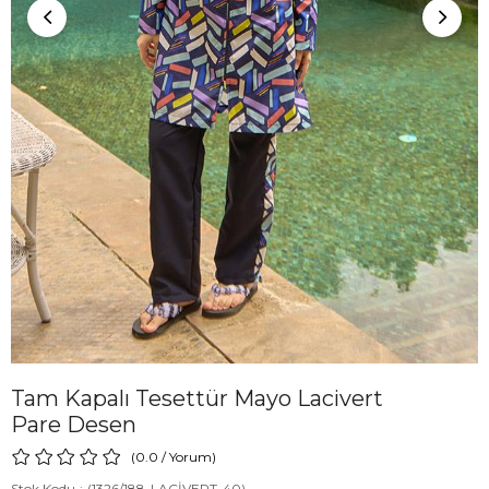
Tam Kapalı Tesettür Mayo Lacivert
Pare Desen
0.0
/
Yorum
)
Stok Kodu
(1326/188-LACİVERT-40)