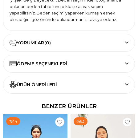
bulunan beden tablosunu dikkate alarak seçim
yapabilirsiniz. Beden seçimi yaparken kumaşın esnek
olmadığını göz önünde bulundurmanızı tavsiye ederiz.
hmm markası tarafından starinci için üretilmiştir.
YORUMLAR
(0)
ÖDEME SEÇENEKLERI
ÜRÜN ÖNERILERI
BENZER ÜRÜNLER
%44
%63