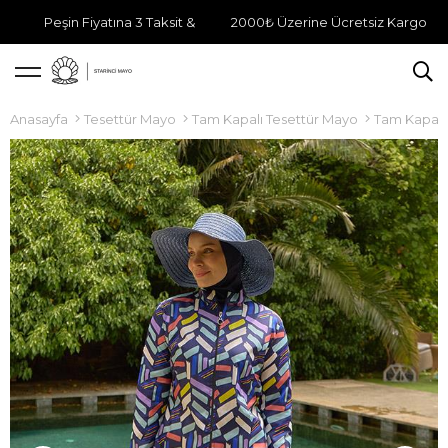
Peşin Fiyatına 3 Taksit &
2000₺ Üzerine Ücretsiz Kargo
Anasayfa
Tesettür Mayo
Tam Kapalı Tesettür Mayo
Tam Kapalı