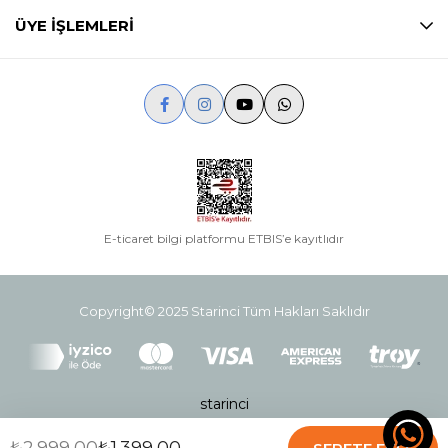
ÜYE İŞLEMLERİ
E-ticaret bilgi platformu ETBIS’e kayıtlıdır
Copyright© 2025 Starinci Tüm Hakları Saklıdır
starinci
₺2.999,00
₺1.399,00