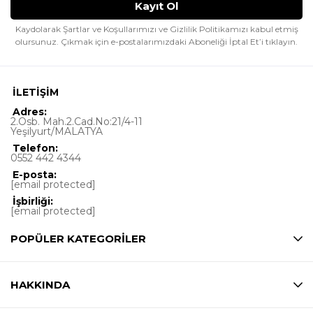
Kaydolarak Şartlar ve Koşullarımızı ve Gizlilik Politikamızı kabul etmiş
olursunuz.
Çıkmak için e-postalarımızdaki Aboneliği İptal Et’i tıklayın.
İLETİŞİM
Adres:
2.Osb. Mah.2.Cad.No:21/4-11
Yeşilyurt/MALATYA
Telefon:
0552 442 4344
E-posta:
[email protected]
İşbirliği:
[email protected]
POPÜLER KATEGORİLER
HAKKINDA