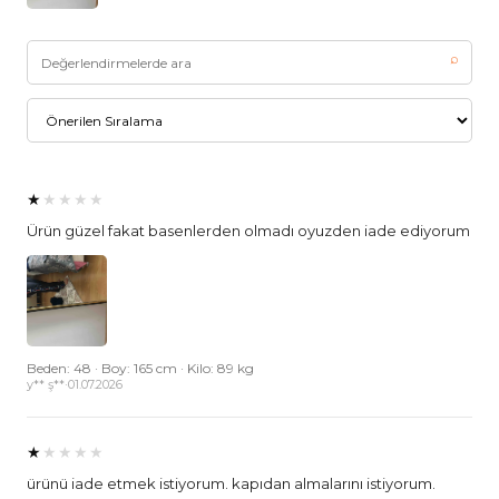
⌕
★
★★★★
Ürün güzel fakat basenlerden olmadı oyuzden iade ediyorum
Beden: 48 · Boy: 165 cm · Kilo: 89 kg
y** ş**
·
01.07.2026
★
★★★★
ürünü iade etmek istiyorum. kapıdan almalarını istiyorum.