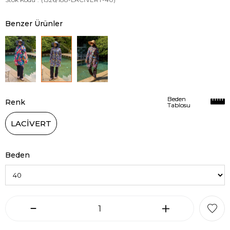
Benzer Ürünler
Beden
Beden
Renk
Tablosu
Tablosu
LACİVERT
Beden