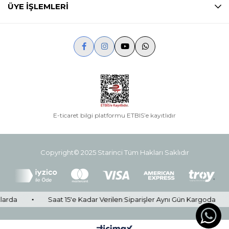
ÜYE İŞLEMLERİ
E-ticaret bilgi platformu ETBIS’e kayıtlıdır
Copyright© 2025 Starinci Tüm Hakları Saklıdır
starinci
e Kadar Verilen Siparişler Aynı Gün Kargoda
Peşin Fiyatına 3 T