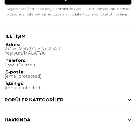
Kaydolarak Şartlar ve Koşullarımızı ve Gizlilik Politikamızı kabul etmiş
olursunuz.
Çıkmak için e-postalarımızdaki Aboneliği İptal Et’i tıklayın.
İLETİŞİM
Adres:
2.Osb. Mah.2.Cad.No:21/4-11
Yeşilyurt/MALATYA
Telefon:
0552 442 4344
E-posta:
[email protected]
İşbirliği:
[email protected]
POPÜLER KATEGORİLER
HAKKINDA