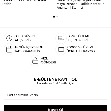
Starinci Ürünleri Neden Rahat
Denizde Ağırlaşmayan Tesettür
Ettirir?
Mayo Rehberi: Tatilde Konforun
Anahtarı | Starinci
%100 GÜVENLİ
FARKLI ÖDEME
ALIŞVERİŞ
SEÇENEKLERİ
14 GÜN İÇERSİNDE
2000₺ VE ÜZERİ
İADE GARANTİSİ
ÜCRETSİZ KARGO
HIZLI
GÖNDERİ
E-BÜLTENE KAYIT OL
Haberler ve özel fırsatlar için