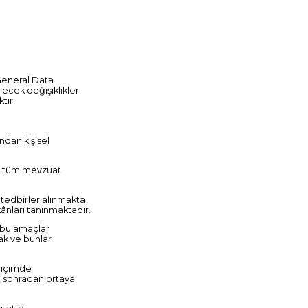
 General Data
lecek değişiklikler
tır.
ından kişisel
ili tüm mevzuat
 tedbirler alınmakta
ânları tanınmaktadır.
p; bu amaçlar
rak ve bunlar
r biçimde
n, sonradan ortaya