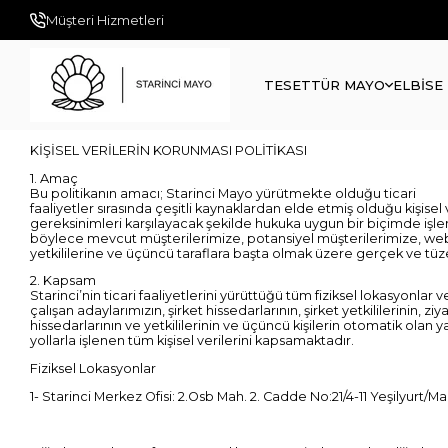
Müşteri Hizmetleri
TESETTÜR MAYO
ELBİSE
KİŞİSEL VERİLERİN KORUNMASI POLİTİKASI
1. Amaç
Bu politikanın amacı; Starinci Mayo yürütmekte olduğu ticari
faaliyetler sırasında çeşitli kaynaklardan elde etmiş olduğu kişisel
gereksinimleri karşılayacak şekilde hukuka uygun bir biçimde işl
böylece mevcut müşterilerimize, potansiyel müşterilerimize, web sit
yetkililerine ve üçüncü taraflara başta olmak üzere gerçek ve tüzel
2. Kapsam
Starinci’nin ticari faaliyetlerini yürüttüğü tüm fiziksel lokasyonlar
çalışan adaylarımızın, şirket hissedarlarının, şirket yetkililerinin, z
hissedarlarının ve yetkililerinin ve üçüncü kişilerin otomatik olan
yollarla işlenen tüm kişisel verilerini kapsamaktadır.
Fiziksel Lokasyonlar
1- Starinci Merkez Ofisi: 2.Osb Mah. 2. Cadde No:21/4-11 Yeşilyurt/Ma