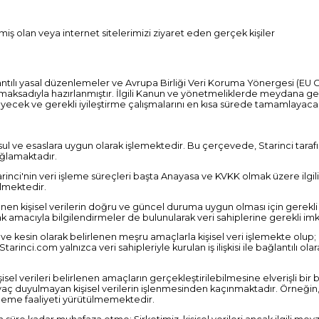
rmiş olan veya internet sitelerimizi ziyaret eden gerçek kişiler
ğlantılı yasal düzenlemeler ve Avrupa Birliği Veri Koruma Yönergesi (EU
aksadıyla hazırlanmıştır. İlgili Kanun ve yönetmeliklerde meydana ge
yecek ve gerekli iyileştirme çalışmalarını en kısa sürede tamamlayacak
 usul ve esaslara uygun olarak işlemektedir. Bu çerçevede, Starinci taraf
ağlamaktadır.
tarinci'nin veri işleme süreçleri başta Anayasa ve KVKK olmak üzere ilg
tülmektedir.
en kişisel verilerin doğru ve güncel duruma uygun olması için gerekli
 amacıyla bilgilendirmeler de bulunularak veri sahiplerine gerekli imk
ık ve kesin olarak belirlenen meşru amaçlarla kişisel veri işlemekte olu
nci.com yalnızca veri sahipleriyle kurulan iş ilişkisi ile bağlantılı ola
 kişisel verileri belirlenen amaçların gerçekleştirilebilmesine elverişli bi
tiyaç duyulmayan kişisel verilerin işlenmesinden kaçınmaktadır. Örneği
işleme faaliyeti yürütülmemektedir.