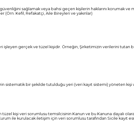
em güvenliğini sağlamak veya bahsi geçen kişilerin haklarını korumak ve
r (Örn. Kefil, Refakatçi, Aile Bireyleri ve yakınlar)
 işleyen gerçek ve tüzel kişidir. Örneğin, Şirketimizin verilerini tutan 
erin sistematik bir şekilde tutulduğu yeri (veri kayıt sistemi) yöneten kişi 
an tüzel kişi veri sorumlusu temsilcisinin Kanun ve bu Kanuna dayalı olar
Kurum ile kurulacak iletişim için veri sorumlusu tarafından Sicile kayıt 