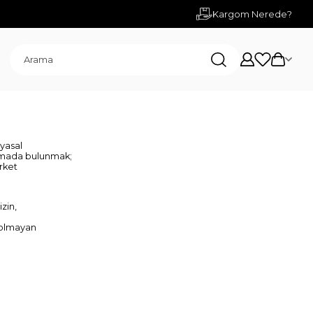
Kargom Nerede?
 yasal
klamada bulunmak;
irket
izin,
k olmayan