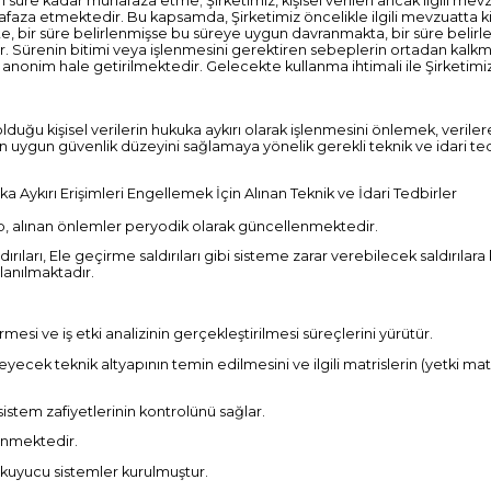
n süre kadar muhafaza etme; Şirketimiz, kişisel verileri ancak ilgili me
hafaza etmektedir. Bu kapsamda, Şirketimiz öncelikle ilgili mevzuatta kiş
e, bir süre belirlenmişse bu süreye uygun davranmakta, bir süre belir
dır. Sürenin bitimi veya işlenmesini gerektiren sebeplerin ortadan kalk
a anonim hale getirilmektedir. Gelecekte kullanma ihtimali ile Şirketimi
uğu kişisel verilerin hukuka aykırı olarak işlenmesini önlemek, veriler
n uygun güvenlik düzeyini sağlamaya yönelik gerekli teknik ve idari te
a Aykırı Erişimleri Engellemek İçin Alınan Teknik ve İdari Tedbirler
up, alınan önlemler peryodik olarak güncellenmektedir.
ırıları, Ele geçirme saldırıları gibi sisteme zarar verebilecek saldırılara
lanılmaktadır.
mesi ve iş etki analizinin gerçekleştirilmesi süreçlerini yürütür.
cek teknik altyapının temin edilmesini ve ilgili matrislerin (yetki matr
sistem zafiyetlerinin kontrolünü sağlar.
zlenmektedir.
okuyucu sistemler kurulmuştur.