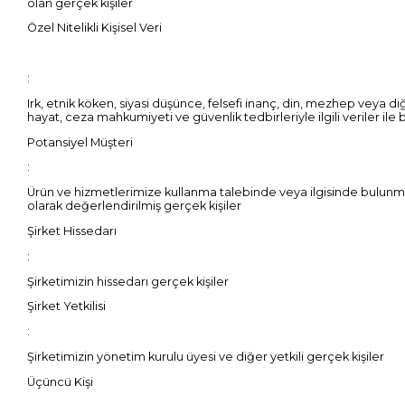
olan gerçek kişiler
Özel Nitelikli Kişisel Veri
:
Irk, etnik köken, siyasi düşünce, felsefi inanç, din, mezhep veya diğe
hayat, ceza mahkumiyeti ve güvenlik tedbirleriyle ilgili veriler ile b
Potansiyel Müşteri
:
Ürün ve hizmetlerimize kullanma talebinde veya ilgisinde bulunmuş
olarak değerlendirilmiş gerçek kişiler
Şirket Hissedarı
:
Şirketimizin hissedarı gerçek kişiler
Şirket Yetkilisi
:
Şirketimizin yönetim kurulu üyesi ve diğer yetkili gerçek kişiler
Üçüncü Kişi