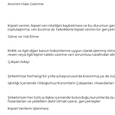
Anonim Hale Getirme
:
Kişisel verinin, kişisel veri niteliğini kaybetmesi ve bu durumun g
toplulaştırma, veri bozma vb. tekniklerle kişisel verinin bir gerçek k
Silme ve Yok Etme
:
KVKK ve ilgili diğer kanun hükümlerine uygun olarak işlenmiş olma
resen veya ilgili kişinin talebi üzerine veri sorumlusu tarafından silin
Çalışan Adayı
:
Şirketimize herhangi bir yolla iş başvurusunda bulunmuş ya da özgeç
İşbirliği İçerisinde Olduğumuz Kurumların Çalışanları, Hissedarları v
:
Şirketimizin her türlü iş ilişkisi içerisinde bulunduğu kurumlarda (iş
hissedarları ve yetkilileri dahil olmak üzere, gerçek kişiler
Kişisel Verilerin İşlenmesi