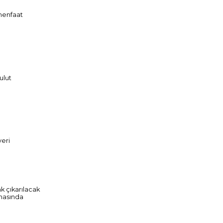
 menfaat
bulut
veri
ak çıkarılacak
esnasında