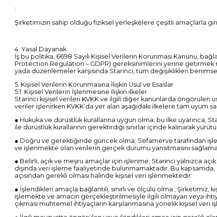
:
Şirketimizin sahip olduğu fiziksel yerleşkelere çeşitli amaçlarla gi
4. Yasal Dayanak
İş bu politika, 6698 Sayılı Kişisel Verilerin Korunması Kanunu, ba
Protection Regulation – GDPR) gereksinimlerini yerine getirmek m
yada düzenlemeler karşısında Starinci, tüm değişiklikleri benimse
5. Kişisel Verilerin Korunmasına İlişkin Usul ve Esaslar
5.1. Kişisel Verilerin İşlenmesine ilişkin ilkeler
Starinci kişisel verileri KVKK ve ilgili diğer kanunlarda öngörülen
veriler işlenirken KVKK’da yer alan aşağıdaki ilkelere tam uyum s
● Hukuka ve dürüstlük kurallarına uygun olma; bu ilke uyarınca, S
ile dürüstlük kurallarının gerektirdiği sınırlar içinde kalınarak yürü
● Doğru ve gerektiğinde güncek olma; Sefamerve tarafından işlen
ve işlenmekte olan verilerin gerçek durumu yansıtmasını sağlamak
● Belirli, açık ve meşru amaçlar için işlenme; Starinci yalnızca aç
dışında veri işleme faaliyetinde bulunmamaktadır. Bu kapsamda, Stari
açısından gerekli olması halinde kişisel veri işlenmektedir.
● İşlendikleri amaçla bağlantılı, sınırlı ve ölçülü olma ; Şirketimiz,
işlemekte ve amacın gerçekleştirilmesiyle ilgili olmayan veya ih
çıkması muhtemel ihtiyaçların karşılanmasına yönelik kişisel veri 