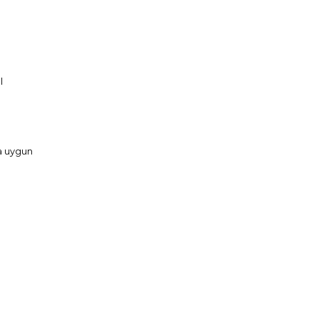
el
na uygun