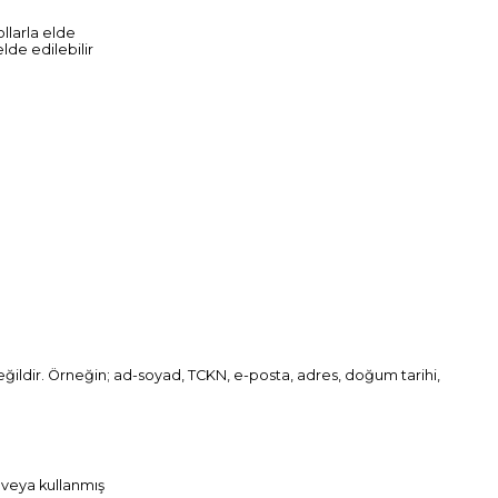
ollarla elde
lde edilebilir
da değildir. Örneğin; ad-soyad, TCKN, e-posta, adres, doğum tarihi,
n veya kullanmış