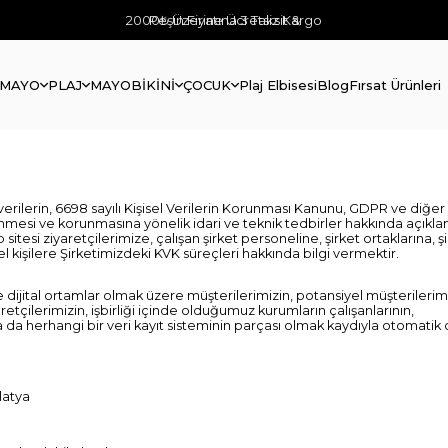
2000₺ Üzerine Ücretsiz Kargo
Peşin Fiyatına 3 Taksit &
 MAYO
PLAJ
MAYO
BİKİNİ
ÇOCUK
Plaj Elbisesi
Blog
Fırsat Ürünleri
 verilerin, 6698 sayılı Kişisel Verilerin Korunması Kanunu, GDPR ve diğer
enmesi ve korunmasına yönelik idari ve teknik tedbirler hakkında açı
esi ziyaretçilerimize, çalışan şirket personeline, şirket ortaklarına, ş
 kişilere Şirketimizdeki KVK süreçleri hakkında bilgi vermektir.
 ve dijital ortamlar olmak üzere müşterilerimizin, potansiyel müşterilerim
iyaretçilerimizin, işbirliği içinde olduğumuz kurumların çalışanlarının,
 ya da herhangi bir veri kayıt sisteminin parçası olmak kaydıyla otomati
latya