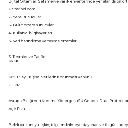
Dijital Ortamlar: Sefamerve varlık envanterinde yer alan dijital o
1- Starinci.com
2- Yerel sunucular
3- Bulut ortam sunucuları
4- Kullanıcı bilgisayarları
5- Veri barındırma ve taşıma ortamları
3. Terimler ve Tarifler
KVKK
:
6698 Sayılı Kişisel Verilerin Korunması Kanunu
GDPR
:
Avrupa Birliği Veri Koruma Yönergesi (EU General Data Protectio
Açık Rıza
:
Belirli bir konuya ilişkin, bilgilendirilmeye dayanan ve özgür iradey