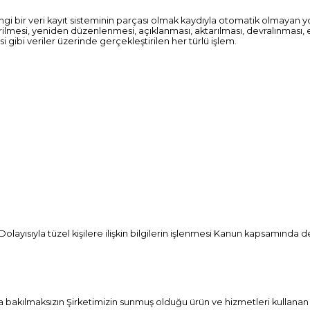
i bir veri kayıt sisteminin parçası olmak kaydıyla otomatik olmayan y
lmesi, yeniden düzenlenmesi, açıklanması, aktarılması, devralınması, e
i gibi veriler üzerinde gerçekleştirilen her türlü işlem.
lgi. Dolayısıyla tüzel kişilere ilişkin bilgilerin işlenmesi Kanun kapsamın
ına bakılmaksızın Şirketimizin sunmuş olduğu ürün ve hizmetleri kullana