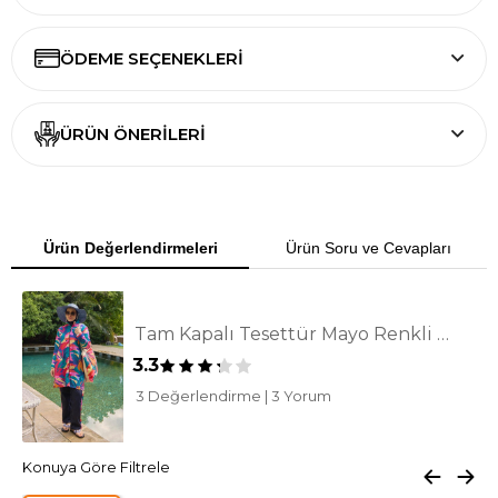
tablosunu dikkate alarak seçim yapabilirsiniz.
Bu ürün hmm markası tarafından starinci için
ÖDEME SEÇENEKLERI
üretilmiştir.
ÜRÜN ÖNERILERI
Ürün Değerlendirmeleri
Ürün Soru ve Cevapları
Tam Kapalı Tesettür Mayo Renkli Dev Çiçekli Lacivert
3.3
3 Değerlendirme
|
3 Yorum
Konuya Göre Filtrele