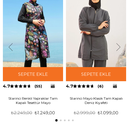
SEPETE EKLE
SEPETE EKLE
4.7
4.7
(55)
(6)
Starinci Renkli Yapraklar Tam
Starinci Mayo Klasik Tam Kapalı
Kapalı Tesettür Mayo
Deniz Kıyafeti
₺2.249,00
₺1.249,00
₺2.999,00
₺1.099,00