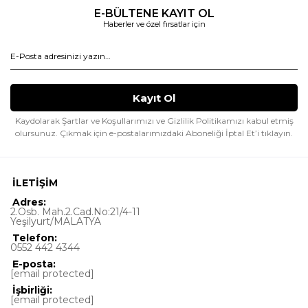
E-BÜLTENE KAYIT OL
Haberler ve özel fırsatlar için
Kaydolarak Şartlar ve Koşullarımızı ve Gizlilik Politikamızı kabul etmiş
olursunuz.
Çıkmak için e-postalarımızdaki Aboneliği İptal Et’i tıklayın.
İLETİŞİM
Adres:
2.Osb. Mah.2.Cad.No:21/4-11
Yeşilyurt/MALATYA
Telefon:
0552 442 4344
E-posta:
[email protected]
İşbirliği:
[email protected]