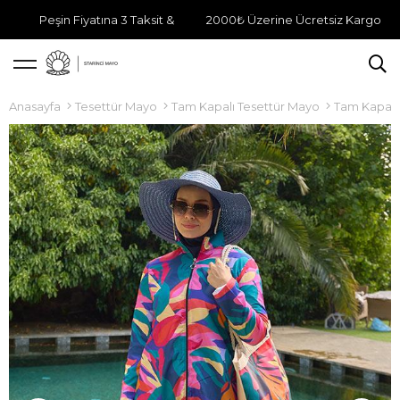
Peşin Fiyatına 3 Taksit &
2000₺ Üzerine Ücretsiz Kargo
Anasayfa
Tesettür Mayo
Tam Kapalı Tesettür Mayo
Tam Kapalı 