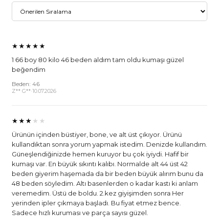
★★★★★
1 66 boy 80 kilo 46 beden aldım tam oldu kumaşı güzel
beğendim
Beden: 46
Z** G**
·
10.07.2026
★★★
★★
Ürünün içinden büstiyer, bone, ve alt üst çıkıyor. Ürünü
kullandıktan sonra yorum yapmak istedim. Denizde kullandım.
Güneşlendiğinizde hemen kuruyor bu çok iyiydi. Hafif bir
kumaşı var. En büyük sıkıntı kalıbı. Normalde alt 44 üst 42
beden giyerim haşemada da bir beden büyük alırım bunu da
48 beden söyledim. Altı basenlerden o kadar kastı ki anlam
veremedim. Üstü de boldu. 2.kez giyişimden sonra Her
yerinden ipler çıkmaya başladı. Bu fiyat etmez bence.
Sadece hızlı kuruması ve parça sayısı güzel.