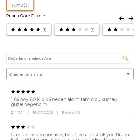
Tümü (3)
Puana Göre Filtrele
(1)
(1)
(
🔍
1 66 boy 80 kilo 46 beden aldım tam oldu kumaşı
güzel beğendim
Z** G**
|
10.07.2026
|
Beden: 46
Ürünün içinden büstiyer, bone, ve alt üst çıkıyor. Ürünü
kullandıktan sonra yorum yapmak istedim. Denizde