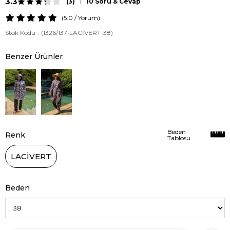
3.3
(3)
10 Soru & Cevap
5.0
/
Yorum
)
Stok Kodu
(1326/137-LACİVERT-38)
Benzer Ürünler
Beden
Beden
Renk
Tablosu
Tablosu
LACİVERT
Beden