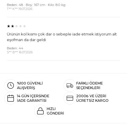
Beden: 48 · Boy: 167 cm · Kilo: 80 kg
T** K**
·
19.07.2026
★★
★★★
Ürünün kol kısmı çok dar o sebeple iade etmek istiyorum alt
eşofman da dar geldi
Beden: 44
S** B**
·
16.07.2026
%100 GÜVENLİ
FARKLI ÖDEME
ALIŞVERİŞ
SEÇENEKLERİ
14 GÜN İÇERSİNDE
2000₺ VE ÜZERİ
İADE GARANTİSİ
ÜCRETSİZ KARGO
HIZLI
GÖNDERİ