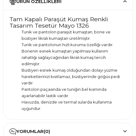
ÜRÜN ÖZELLIKLERI
Tam Kapalı Paraşüt Kumaş Renkli
Tasarım Tesetür Mayo 1326
Tunik ve pantolon paraşüt kumaştan, bone ve
büstiyer likralı kumaştan üretilmiştir.
Tunik ve pantolonun hızlı kuruma özelliği vardır.
Bonenin esnek kumaştan yapılması kullanım
rahatlığı sağlaycağından likralı kumaş tercih
edilmiştir.
Büstiyeri esnek kumaş olduğundan dolayı yüzme
hareketlerinizi kısıtlamaz, büstiyerinde göğüs pedi
vardır.
Pantolon paçasında ve tuniğin bel kısmında
ayarlanabilir lastik vardır.
Havuzda, denizde ve termal sularda kullanıma
uygundur.
Tuniğin tamamı desenli ve renkli olduğundan
kullanım esnasında vücut hatlarınızı en iyi şekilde
gizleyecektir.
YORUMLAR
(0)
Beden seçiminde fotoğraflarda bulunan beden