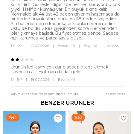
kullandım. Güneşlendiğinizde hemen kuruyor bu çok
iyiydi. Hafif bir kumaşı var. En büyük sıkıntı kalıbı.
Normalde alt 44 üst 42 beden giyerim haşemada da
bir beden büyük alırım bunu da 48 beden söyledim.
Altı basenlerden o kadar kastı ki anlam veremedim.
Üstü de boldu. 2.kez giyişimden sonra Her yerinden
ipler çıkmaya başladı. Bu fiyat etmez bence. Sadece
hızlı kuruması ve parça sayısı güzel.
T** K**
|
19.07.2026
|
Beden: 48
|
Boy: 167
|
Kilo: 80
Ürünün kol kısmı çok dar o sebeple iade etmek
istiyorum alt eşofman da dar geldi
S** B**
|
16.07.2026
|
Beden: 44
Yorumlar trendyol mağazamızdan alınmıştır.
⚡ CollectAction
BENZER ÜRÜNLER
%44
%63