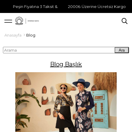
Peşin Fiyatına 3 Taksit &
2000₺ Üzerine Ücretsiz Kargo
Anasayfa
Blog
Ara
Blog Başlık