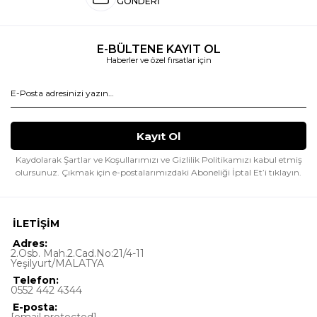
GÖNDERİ
E-BÜLTENE KAYIT OL
Haberler ve özel fırsatlar için
Kaydolarak Şartlar ve Koşullarımızı ve Gizlilik Politikamızı kabul etmiş
olursunuz.
Çıkmak için e-postalarımızdaki Aboneliği İptal Et’i tıklayın.
İLETİŞİM
Adres:
2.Osb. Mah.2.Cad.No:21/4-11
Yeşilyurt/MALATYA
Telefon:
0552 442 4344
E-posta: