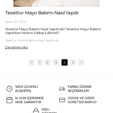
Tesettür Mayo Bakımı Nasıl Yapılır
Nisan 29, 2022
Tesettür Mayo Bakımı Nasıl Yapılmalı? Tesettür Mayo Bakımı
Yapılırken Nelere Dikkat Edilmeli?
Tesettür Mayo Bakımı Nasıl Yapılmalı
Devamını oku
<
1
2
3
4
5
>
%100 GÜVENLİ
FARKLI ÖDEME
ALIŞVERİŞ
SEÇENEKLERİ
14 GÜN İÇERSİNDE
2000₺ VE ÜZERİ
İADE GARANTİSİ
ÜCRETSİZ KARGO
HIZLI