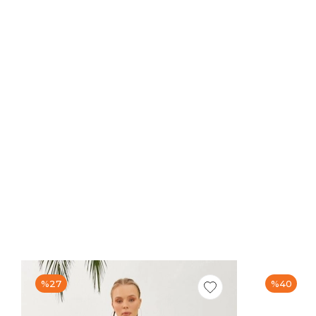
%27
%40