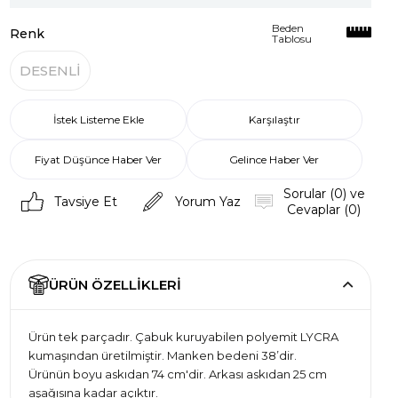
Beden
Renk
Tablosu
DESENLİ
İstek Listeme Ekle
Karşılaştır
Fiyat Düşünce Haber Ver
Gelince Haber Ver
Sorular (0) ve
Tavsiye Et
Yorum Yaz
Cevaplar (0)
ÜRÜN ÖZELLIKLERI
Ürün tek parçadır. Çabuk kuruyabilen polyemit LYCRA
kumaşından üretilmiştir. Manken bedeni 38’dir.
Ürünün boyu askıdan 74 cm'dir. Arkası askıdan 25 cm
aşağısına kadar açıktır.