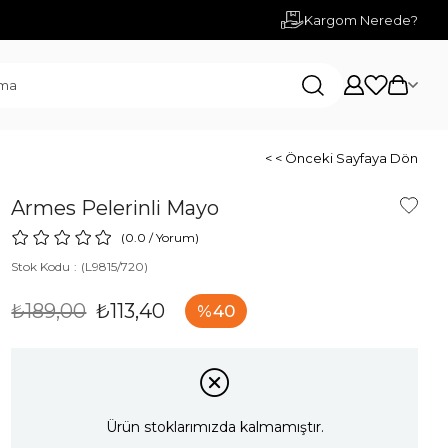
Kargom Nerede?
< < Önceki Sayfaya Dön
Armes Pelerinli Mayo
0.0
/
Yorum
)
Stok Kodu
(L9815/720)
₺189,00
₺113,40
40
Ürün stoklarımızda kalmamıştır.