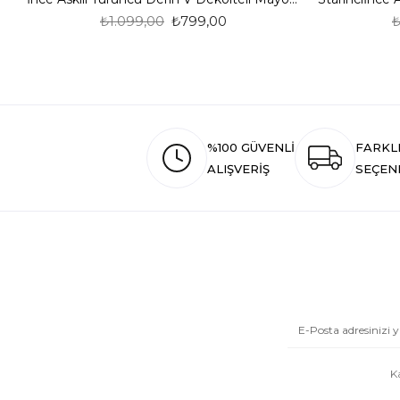
₺1.099,00
₺799,00
₺
%100 GÜVENLİ
FARKL
ALIŞVERİŞ
SEÇEN
K