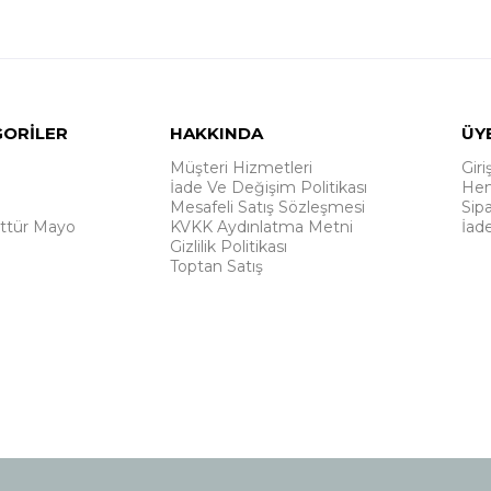
GORİLER
HAKKINDA
ÜY
Müşteri Hizmetleri
Giri
İade Ve Değişim Politikası
Hem
Mesafeli Satış Sözleşmesi
Sipa
ttür Mayo
KVKK Aydınlatma Metni
İad
Gizlilik Politikası
Toptan Satış