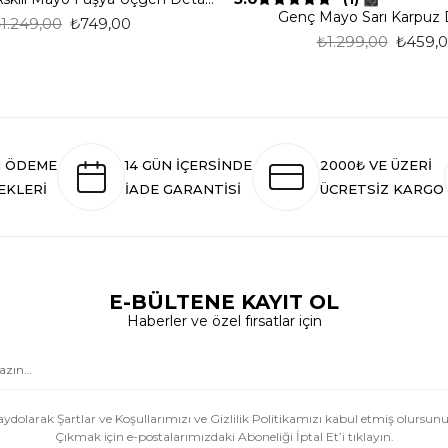
Genç Mayo Sarı Karpuz 
1.249,00
₺749,00
₺1.299,00
₺459,
I ÖDEME
14 GÜN İÇERSİNDE
2000₺ VE ÜZERİ
EKLERİ
İADE GARANTİSİ
ÜCRETSİZ KARGO
E-BÜLTENE KAYIT OL
Haberler ve özel fırsatlar için
aydolarak Şartlar ve Koşullarımızı ve Gizlilik Politikamızı kabul etmiş olursunu
Çıkmak için e-postalarımızdaki Aboneliği İptal Et’i tıklayın.