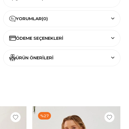
YORUMLAR
(0)
ÖDEME SEÇENEKLERI
ÜRÜN ÖNERILERI
%27