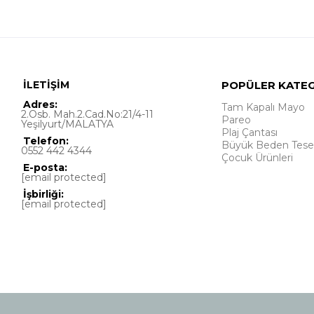
İLETİŞİM
POPÜLER KATE
Adres:
Tam Kapalı Mayo
2.Osb. Mah.2.Cad.No:21/4-11
Pareo
Yeşilyurt/MALATYA
Plaj Çantası
Telefon:
Büyük Beden Tese
0552 442 4344
Çocuk Ürünleri
E-posta:
[email protected]
İşbirliği:
[email protected]