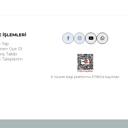
E İŞLEMLERİ
ş Yap
en Üye Ol
riş Takibi
e Taleplerim
E-ticaret bilgi platformu ETBIS’e kayıtlıdır