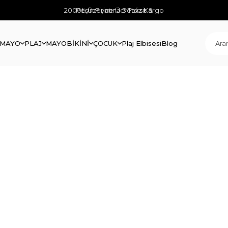
2000₺ Üzerine Ücretsiz Kargo
Peşin Fiyatına 3 Taksit &
 MAYO
PLAJ
MAYO
BİKİNİ
ÇOCUK
Plaj Elbisesi
Blog