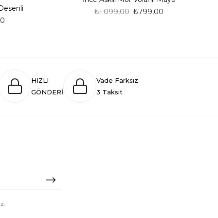
Desenli
₺1.099,00
₺799,00
00
HIZLI
Vade Farksız
GÖNDERİ
3 Taksit
z.