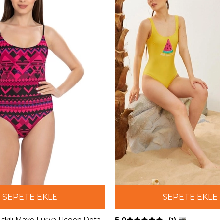
SEPETE EKLE
SEPETE EKLE
5.0
Starinciİnce Askılı Mayo Fuşya Üçgen Detaylı
(1)