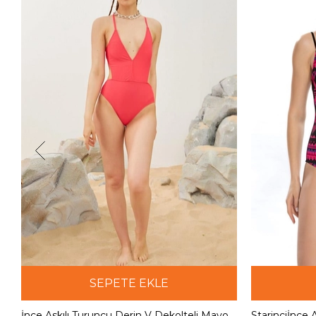
SEPETE EKLE
İnce Askılı Turuncu Derin V Dekolteli Mayokini