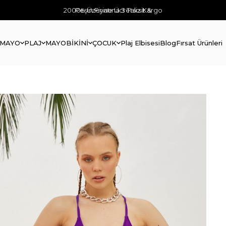
2000₺ Üzerine Ücretsiz Kargo
Peşin Fiyatına 3 Taksit &
 MAYO
PLAJ
MAYO
BİKİNİ
ÇOCUK
Plaj Elbisesi
Blog
Fırsat Ürünleri