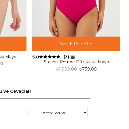
SEPETE EKLE
5.0
asik Mayo
(3)
Starinci Pembe Düz Klasik Mayo
00
₺1.999,00
₺759,00
u ve Cevapları
⌕