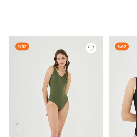
%53
%62