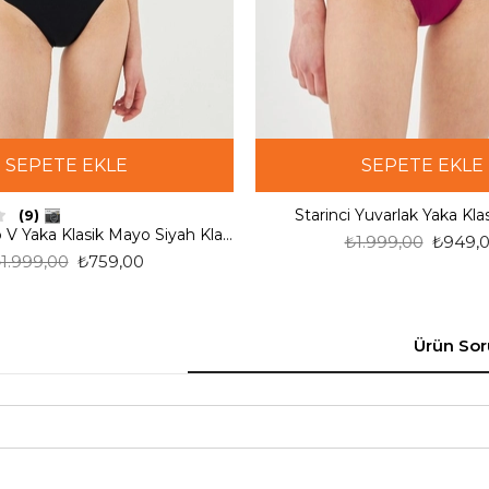
SEPETE EKLE
SEPETE EKLE
Starinci Yuvarlak Yaka Kl
(9)
Starinci Mayo V Yaka Klasik Mayo Siyah Klasik Kesim
₺1.999,00
₺949,
1.999,00
₺759,00
Ürün Sor