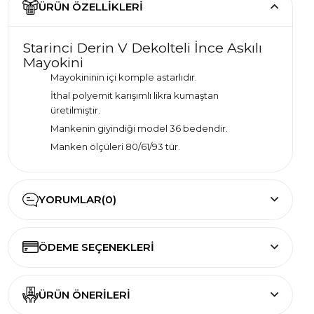
ÜRÜN ÖZELLIKLERI
Starinci Derin V Dekolteli İnce Askılı
Mayokini
Mayokininin içi komple astarlıdır.
İthal polyemit karışımlı likra kumaştan
üretilmiştir.
Mankenin giyindiği model 36 bedendir.
Manken ölçüleri 80/61/93 tür.
YORUMLAR
(0)
ÖDEME SEÇENEKLERI
ÜRÜN ÖNERILERI