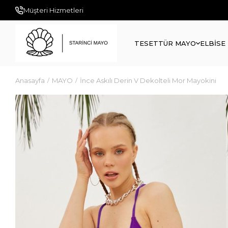
Müşteri Hizmetleri
TESETTÜR MAYO
ELBİSE
Anasayfa
MAYO
İnce Askılı Derin V Dekolteli Mor Mayokini