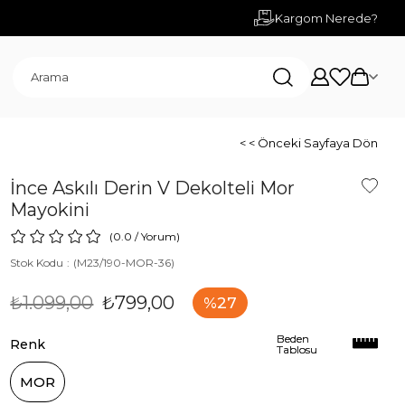
Kargom Nerede?
< < Önceki Sayfaya Dön
İnce Askılı Derin V Dekolteli Mor
Mayokini
0.0
/
Yorum
)
Stok Kodu
(M23/190-MOR-36)
₺1.099,00
₺799,00
27
Beden
Beden
Renk
Tablosu
Tablosu
MOR