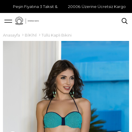
Peşin Fiyatına 3 Taksit &
2000₺ Üzerine Ücretsiz Kargo
Anasayfa
BİKİNİ
Tüllü Kaplı Bikini