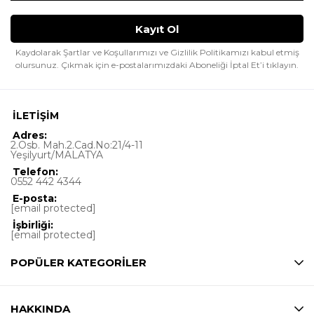
Kaydolarak Şartlar ve Koşullarımızı ve Gizlilik Politikamızı kabul etmiş
olursunuz.
Çıkmak için e-postalarımızdaki Aboneliği İptal Et’i tıklayın.
İLETİŞİM
Adres:
2.Osb. Mah.2.Cad.No:21/4-11
Yeşilyurt/MALATYA
Telefon:
0552 442 4344
E-posta:
[email protected]
İşbirliği:
[email protected]
POPÜLER KATEGORİLER
HAKKINDA