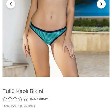
Tüllü Kaplı Bikini
0.0
/
Yorum
)
Stok Kodu
(L8601/45)