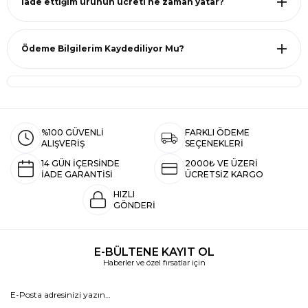
İade ettiğim ürünün ücreti ne zaman yatar?
Ödeme Bilgilerim Kaydediliyor Mu?
%100 GÜVENLİ
FARKLI ÖDEME
ALIŞVERİŞ
SEÇENEKLERİ
14 GÜN İÇERSİNDE
2000₺ VE ÜZERİ
İADE GARANTİSİ
ÜCRETSİZ KARGO
HIZLI
GÖNDERİ
E-BÜLTENE KAYIT OL
Haberler ve özel fırsatlar için