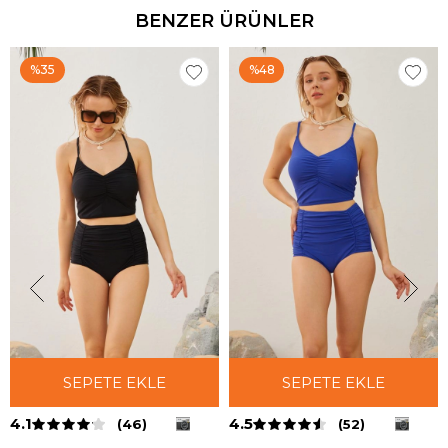
BENZER ÜRÜNLER
%35
%48
SEPETE EKLE
SEPETE EKLE
4.1
4.5
(46)
(52)