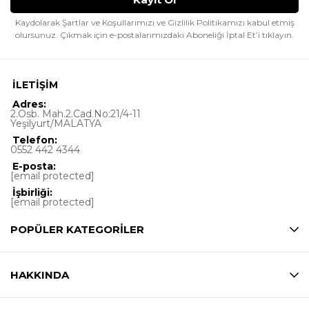
Kaydolarak Şartlar ve Koşullarımızı ve Gizlilik Politikamızı kabul etmiş
olursunuz.
Çıkmak için e-postalarımızdaki Aboneliği İptal Et’i tıklayın.
İLETİŞİM
Adres:
2.Osb. Mah.2.Cad.No:21/4-11
Yeşilyurt/MALATYA
Telefon:
0552 442 4344
E-posta:
[email protected]
İşbirliği:
[email protected]
POPÜLER KATEGORİLER
HAKKINDA