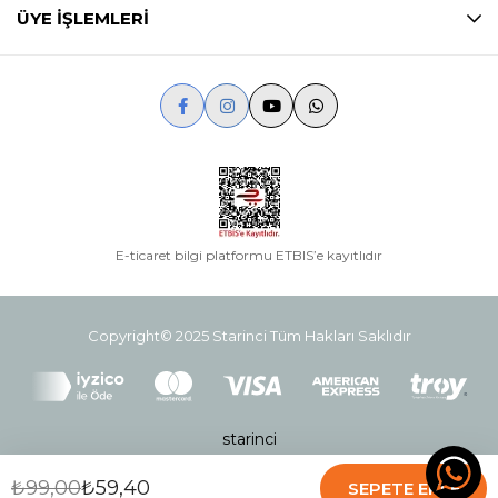
ÜYE İŞLEMLERİ
E-ticaret bilgi platformu ETBIS’e kayıtlıdır
Copyright© 2025 Starinci Tüm Hakları Saklıdır
starinci
₺99,00
₺59,40