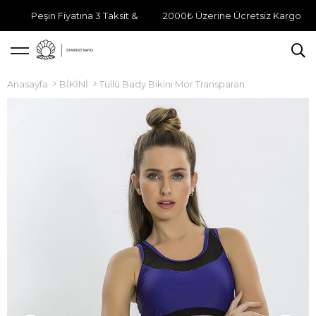
Peşin Fiyatına 3 Taksit &
2000₺ Üzerine Ücretsiz Kargo
Anasayfa
BİKİNİ
Tüllü Bady Bikini Mor Transparan