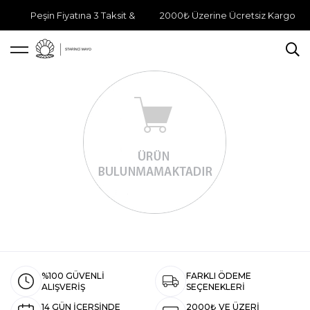
Peşin Fiyatına 3 Taksit &
2000₺ Üzerine Ücretsiz Kargo
%100 GÜVENLİ
FARKLI ÖDEME
ALIŞVERİŞ
SEÇENEKLERİ
14 GÜN İÇERSİNDE
2000₺ VE ÜZERİ