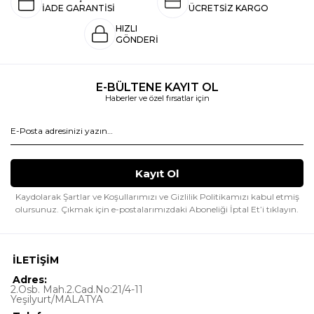
İADE GARANTİSİ
ÜCRETSİZ KARGO
HIZLI
GÖNDERİ
E-BÜLTENE KAYIT OL
Haberler ve özel fırsatlar için
Kaydolarak Şartlar ve Koşullarımızı ve Gizlilik Politikamızı kabul etmiş
olursunuz.
Çıkmak için e-postalarımızdaki Aboneliği İptal Et’i tıklayın.
İLETİŞİM
Adres:
2.Osb. Mah.2.Cad.No:21/4-11
Yeşilyurt/MALATYA