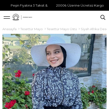
Peşin Fiyatına 3 Taksit &
2000₺ Üzerine Ücretsiz Kargo
Anasayfa
Tesettür Mayo
Tesettür Mayo Üstü
Siyah Afrika Dese