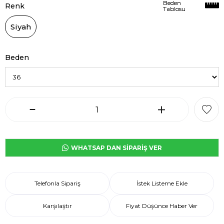
Beden
Beden
Renk
Tablosu
Tablosu
Siyah
Beden
WHATSAP DAN SİPARİŞ VER
Telefonla Sipariş
İstek Listeme Ekle
Karşılaştır
Fiyat Düşünce Haber Ver