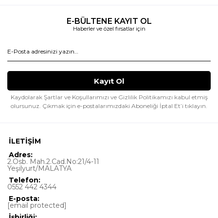
E-BÜLTENE KAYIT OL
Haberler ve özel fırsatlar için
Kaydolarak Şartlar ve Koşullarımızı ve Gizlilik Politikamızı kabul etmiş
olursunuz.
Çıkmak için e-postalarımızdaki Aboneliği İptal Et’i tıklayın.
İLETİŞİM
Adres:
2.Osb. Mah.2.Cad.No:21/4-11
Yeşilyurt/MALATYA
Telefon:
0552 442 4344
E-posta:
[email protected]
İşbirliği: