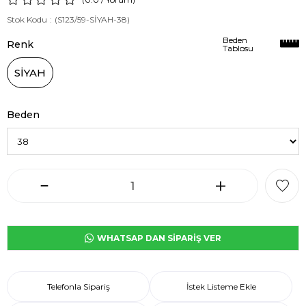
Stok Kodu
(S123/59-SİYAH-38)
Beden
Beden
Renk
Tablosu
Tablosu
SİYAH
Beden
WHATSAP DAN SİPARİŞ VER
Telefonla Sipariş
İstek Listeme Ekle