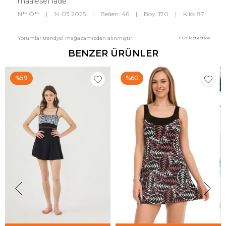
maalesef iade
N** Ö**
|
14.03.2025
|
Beden: 46
|
Boy: 170
|
Kilo: 87
Yorumlar trendyol mağazamızdan alınmıştır.
⚡ CollectAction
BENZER ÜRÜNLER
%59
%60