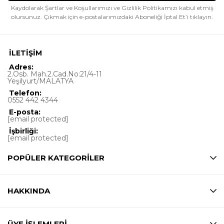
Kaydolarak Şartlar ve Koşullarımızı ve Gizlilik Politikamızı kabul etmiş
olursunuz.
Çıkmak için e-postalarımızdaki Aboneliği İptal Et’i tıklayın.
İLETİŞİM
Adres:
2.Osb. Mah.2.Cad.No:21/4-11
Yeşilyurt/MALATYA
Telefon:
0552 442 4344
E-posta:
[email protected]
İşbirliği:
[email protected]
POPÜLER KATEGORİLER
HAKKINDA
ÜYE İŞLEMLERİ