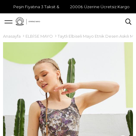
Peşin Fiyatına 3 Taksit &
2000₺ Üzerine Ücretsiz Kargo
Anasayfa
ELBİSE MAYO
Taytlı Elbiseli Mayo Etnik Desen Askılı M