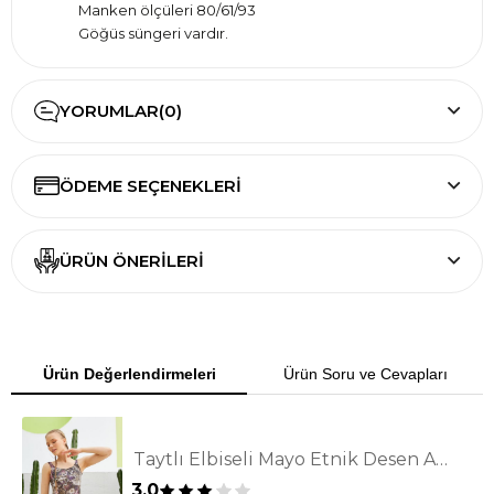
Manken ölçüleri 80/61/93
Göğüs süngeri vardır.
YORUMLAR
(0)
ÖDEME SEÇENEKLERI
ÜRÜN ÖNERILERI
Ürün Değerlendirmeleri
Ürün Soru ve Cevapları
Taytlı Elbiseli Mayo Etnik Desen Askılı Model
3.0