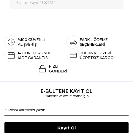
Starinci Mayo · 13.07.2024
%100 GÜVENLİ
FARKLI ÖDEME
ALIŞVERİŞ
SEÇENEKLERİ
14 GÜN İÇERSİNDE
2000₺ VE ÜZERİ
İADE GARANTİSİ
ÜCRETSİZ KARGO
HIZLI
GÖNDERİ
E-BÜLTENE KAYIT OL
Haberler ve özel fırsatlar için