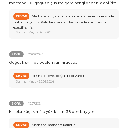
merhaba 108 göğüs ölçüsüne göre hangi bedeni alabilirim
Merhabalar, yanıltmamak adına beden önerisinde
CEVAP
bulunmuyoruz. Kalıplar standart kendi bedeninizi tercih
edebilirsiniz.
Starinci Mayo · 07.05.2025
SORU
20.09.2024
Göğüs kısmında pedleri var mı acaba
Merhaba, evet göğüs pedi vardır.
CEVAP
Starinci Mayo · 20.09.2024
SORU
13.07.2024
kalıplar küçük mü o yüzden mi 38 den başlıyor
Merhaba, standart kalıptır.
CEVAP