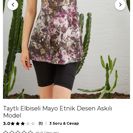
Taytlı Elbiseli Mayo Etnik Desen Askılı
Model
3.0
(1)
3 Soru & Cevap
0.0
/
Yorum
)