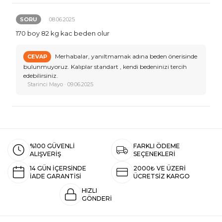
SORU
08.06.2025
170 boy 82 kg kac beden olur
Merhabalar, yanıltmamak adına beden önerisinde
CEVAP
bulunmuyoruz. Kalıplar standart , kendi bedeninizi tercih
edebilirsiniz.
Starinci Mayo · 09.06.2025
%100 GÜVENLİ
FARKLI ÖDEME
ALIŞVERİŞ
SEÇENEKLERİ
14 GÜN İÇERSİNDE
2000₺ VE ÜZERİ
İADE GARANTİSİ
ÜCRETSİZ KARGO
HIZLI
GÖNDERİ