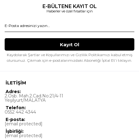
E-BÜLTENE KAYIT OL
Haberler ve özel fırsatlar için
Kaydolarak Şartlar ve Koşullarımızı ve Gizlilik Politikamızı kabul etmiş
olursunuz.
Çıkmak için e-postalarımızdaki Aboneliği İptal Et’i tıklayın.
İLETİŞİM
Adres:
2.Osb. Mah.2.Cad.No:21/4-11
Yeşilyurt/MALATYA
Telefon:
0552 442 4344
E-posta:
[email protected]
İşbirliği:
[email protected]