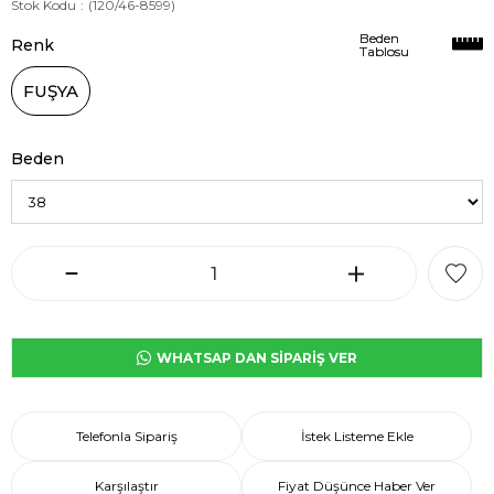
Stok Kodu
(120/46-8599)
Beden
Beden
Renk
Tablosu
Tablosu
FUŞYA
Beden
WHATSAP DAN SİPARİŞ VER
Telefonla Sipariş
İstek Listeme Ekle
Karşılaştır
Fiyat Düşünce Haber Ver