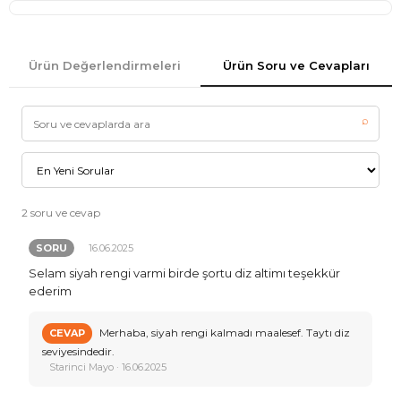
Ürün Değerlendirmeleri
Ürün Soru ve Cevapları
⌕
2 soru ve cevap
SORU
16.06.2025
Selam siyah rengi varmi birde şortu diz altimı teşekkür
ederim
Merhaba, siyah rengi kalmadı maalesef. Taytı diz
CEVAP
seviyesindedir.
Starinci Mayo · 16.06.2025