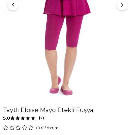
Taytlı Elbise Mayo Etekli Fuşya
5.0
(2)
0.0
/
Yorum
)