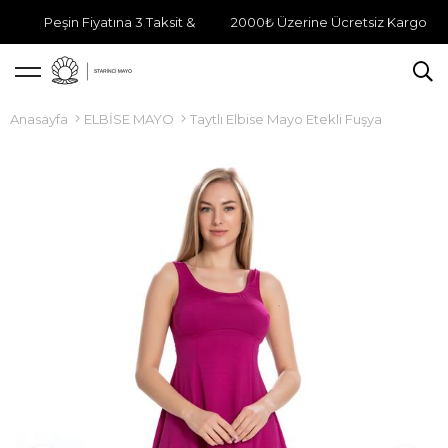
Peşin Fiyatına 3 Taksit &
2000₺ Üzerine Ücretsiz Kargo
Anasayfa
ELBİSE MAYO
Taytlı Elbise Mayo Etekli Fuşya