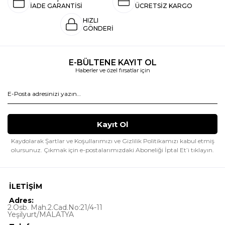
İADE GARANTİSİ
ÜCRETSİZ KARGO
HIZLI
GÖNDERİ
E-BÜLTENE KAYIT OL
Haberler ve özel fırsatlar için
Kaydolarak Şartlar ve Koşullarımızı ve Gizlilik Politikamızı kabul etmiş
olursunuz.
Çıkmak için e-postalarımızdaki Aboneliği İptal Et’i tıklayın.
İLETİŞİM
Adres:
2.Osb. Mah.2.Cad.No:21/4-11
Yeşilyurt/MALATYA