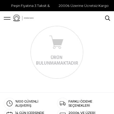
Peşin Fiyatına 3 Taksit &
2000₺ Üzerine Ücretsiz Kargo
%100 GÜVENLİ
FARKLI ÖDEME
ALIŞVERİŞ
SEÇENEKLERİ
14 GÜN İÇERSİNDE
2000₺ VE ÜZERİ