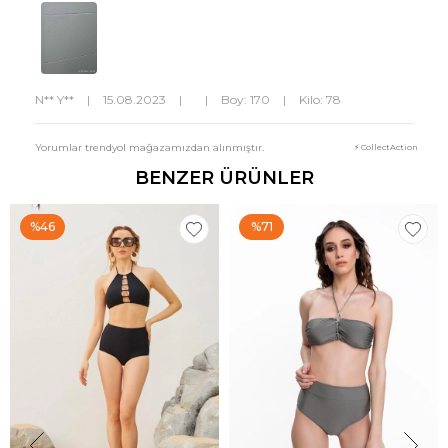
N** Y**
|
15.08.2023
|
|
Boy: 170
|
Kilo: 78
Yorumlar trendyol mağazamızdan alınmıştır.
⚡ CollectAction
BENZER ÜRÜNLER
%46
%71