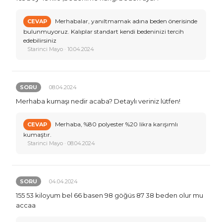
Merhabalar, yanıltmamak adına beden önerisinde
CEVAP
bulunmuyoruz. Kalıplar standart kendi bedeninizi tercih
edebilirsiniz
Starinci Mayo · 10.04.2024
SORU
08.04.2024
Merhaba kumaşı nedir acaba? Detaylı veriniz lütfen!
Merhaba, %80 polyester %20 likra karışımlı
CEVAP
kumaştır.
Starinci Mayo · 08.04.2024
SORU
04.04.2024
155 53 kiloyum bel 66 basen 98 göğüs 87 38 beden olur mu
accaa