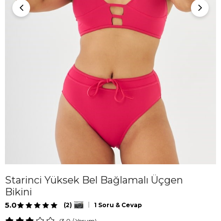
Starinci Yüksek Bel Bağlamalı Üçgen
Bikini
5.0
(2)
1 Soru & Cevap
3.0
/
Yorum
)