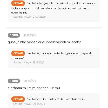
Merhabalar, yanıltmamak adına beden önerisinde
CEVAP
bulunmuyoruz. Kalıplar standart kendi bedeninizi tercih
edebilirsiniz
Starinci Mayo · 04.04.2024
SORU
12.12.2023
günaydınlar bedenler güncellenecek mi acaba
Merhaba, modelin bedenleri güncellenmeyecek
CEVAP
maalesef
Starinci Mayo · 12.12.2023
SORU
28.10.2023
Merhaba takım mı sadece üst mü
Merhaba, alt ve üst olmak üzere takımdır
CEVAP
Starinci Mayo · 28.10.2023