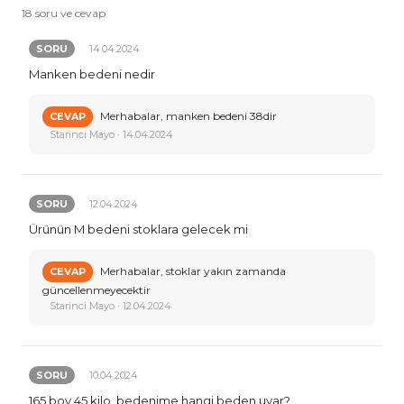
18 soru ve cevap
SORU
14.04.2024
Manken bedeni nedir
Merhabalar, manken bedeni 38dir
CEVAP
Starinci Mayo · 14.04.2024
SORU
12.04.2024
Ürünün M bedeni stoklara gelecek mi
Merhabalar, stoklar yakın zamanda
CEVAP
güncellenmeyecektir
Starinci Mayo · 12.04.2024
SORU
10.04.2024
165 boy 45 kilo ,bedenime hangi beden uyar?