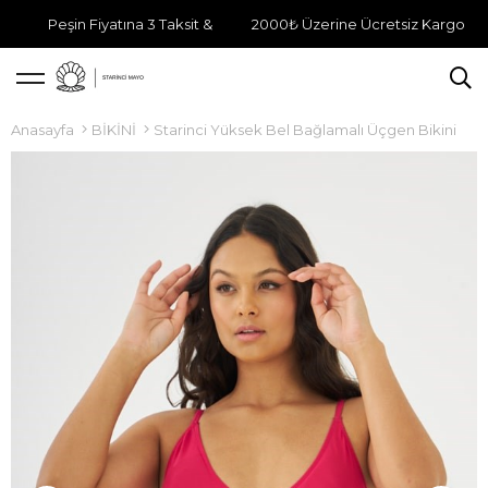
Peşin Fiyatına 3 Taksit &
2000₺ Üzerine Ücretsiz Kargo
Anasayfa
BİKİNİ
Starinci Yüksek Bel Bağlamalı Üçgen Bikini