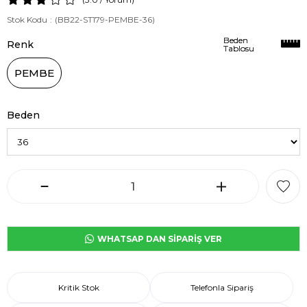
Stok Kodu
(BB22-ST179-PEMBE-36)
Beden
Beden
Renk
Tablosu
Tablosu
PEMBE
Beden
WHATSAP DAN SİPARİŞ VER
Kritik Stok
Telefonla Sipariş