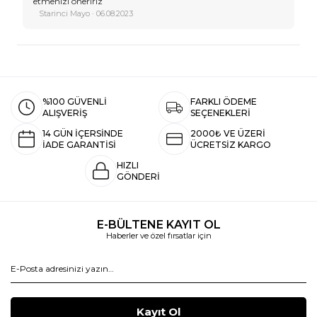
etmenizi öneririz
Starinci Mayo · 06.08.2023
%100 GÜVENLİ
FARKLI ÖDEME
ALIŞVERİŞ
SEÇENEKLERİ
14 GÜN İÇERSİNDE
2000₺ VE ÜZERİ
İADE GARANTİSİ
ÜCRETSİZ KARGO
HIZLI
GÖNDERİ
E-BÜLTENE KAYIT OL
Haberler ve özel fırsatlar için