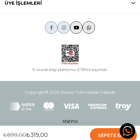
ÜYE İŞLEMLERİ
E-ticaret bilgi platformu ETBIS’e kayıtlıdır
Copyright© 2025 Starinci Tüm Hakları Saklıdır
starinci
₺899,00
₺319,00