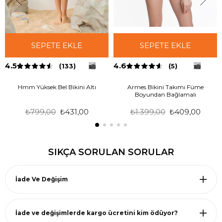
SEPETE EKLE
SEPETE EKLE
4.5
4.6
(133)
(5)
Hmm Yüksek Bel Bikini Altı
Armes Bikini Takımı Füme
Boyundan Bağlamalı
₺799,00
₺431,00
₺1.399,00
₺409,00
SIKÇA SORULAN SORULAR
İade Ve Değişim
İade ve değişimlerde kargo ücretini kim ödüyor?