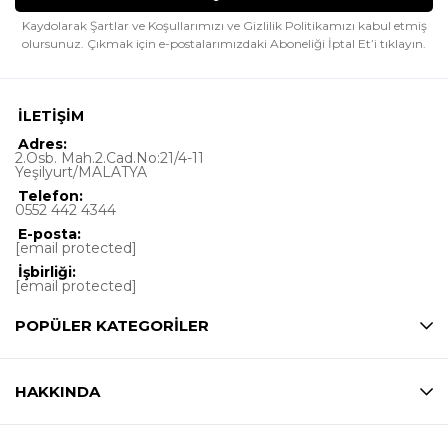
Kaydolarak Şartlar ve Koşullarımızı ve Gizlilik Politikamızı kabul etmiş
olursunuz.
Çıkmak için e-postalarımızdaki Aboneliği İptal Et’i tıklayın.
İLETİŞİM
Adres:
2.Osb. Mah.2.Cad.No:21/4-11
Yeşilyurt/MALATYA
Telefon:
0552 442 4344
E-posta:
[email protected]
İşbirliği:
[email protected]
POPÜLER KATEGORİLER
HAKKINDA