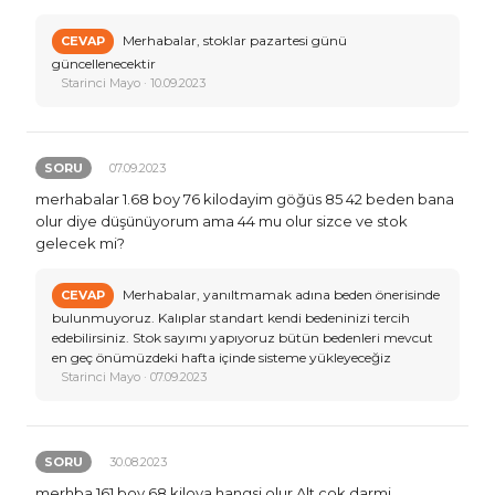
Merhabalar, stoklar pazartesi günü
CEVAP
güncellenecektir
Starinci Mayo · 10.09.2023
SORU
07.09.2023
merhabalar 1.68 boy 76 kilodayim göğüs 85 42 beden bana
olur diye düşünüyorum ama 44 mu olur sizce ve stok
gelecek mi?
Merhabalar, yanıltmamak adına beden önerisinde
CEVAP
bulunmuyoruz. Kalıplar standart kendi bedeninizi tercih
edebilirsiniz. Stok sayımı yapıyoruz bütün bedenleri mevcut
en geç önümüzdeki hafta içinde sisteme yükleyeceğiz
Starinci Mayo · 07.09.2023
SORU
30.08.2023
merhba 161 boy 68 kiloya hangsi olur Alt çok darmi