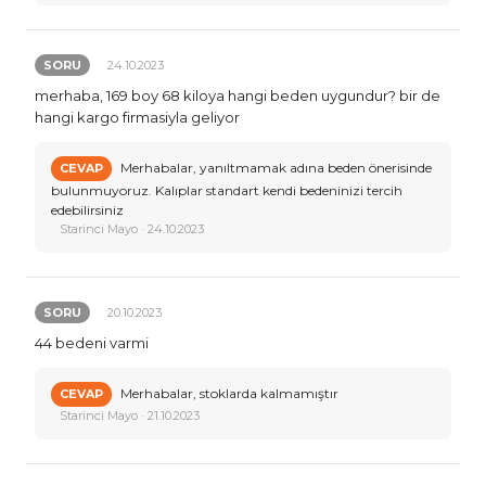
SORU
24.10.2023
merhaba, 169 boy 68 kiloya hangi beden uygundur? bir de
hangi kargo firmasiyla geliyor
Merhabalar, yanıltmamak adına beden önerisinde
CEVAP
bulunmuyoruz. Kalıplar standart kendi bedeninizi tercih
edebilirsiniz
Starinci Mayo · 24.10.2023
SORU
20.10.2023
44 bedeni varmi
Merhabalar, stoklarda kalmamıştır
CEVAP
Starinci Mayo · 21.10.2023