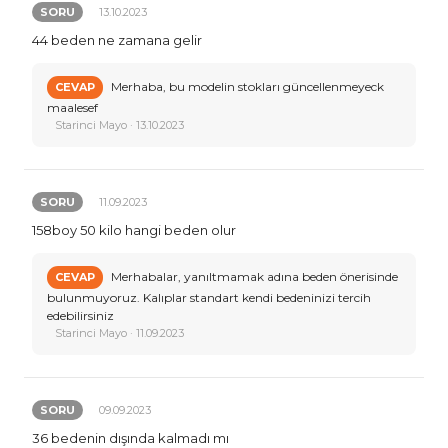
SORU
13.10.2023
44 beden ne zamana gelir
Merhaba, bu modelin stokları güncellenmeyeck
CEVAP
maalesef
Starinci Mayo · 13.10.2023
SORU
11.09.2023
158boy 50 kilo hangi beden olur
Merhabalar, yanıltmamak adına beden önerisinde
CEVAP
bulunmuyoruz. Kalıplar standart kendi bedeninizi tercih
edebilirsiniz
Starinci Mayo · 11.09.2023
SORU
09.09.2023
36 bedenin dışında kalmadı mı