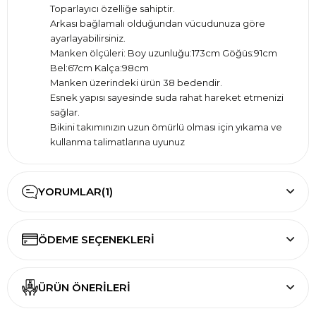
Toparlayıcı özelliğe sahiptir.
Arkası bağlamalı olduğundan vücudunuza göre
ayarlayabilirsiniz.
Manken ölçüleri: Boy uzunluğu:173cm Göğüs:91cm
Bel:67cm Kalça:98cm
Manken üzerindeki ürün 38 bedendir.
Esnek yapısı sayesinde suda rahat hareket etmenizi
sağlar.
Bikini takımınızın uzun ömürlü olması için yıkama ve
kullanma talimatlarına uyunuz
YORUMLAR
(1)
ÖDEME SEÇENEKLERI
ÜRÜN ÖNERILERI