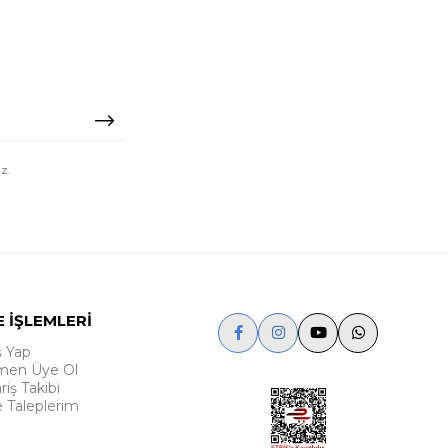
z.
E İŞLEMLERİ
ş Yap
en Üye Ol
riş Takibi
e Taleplerim