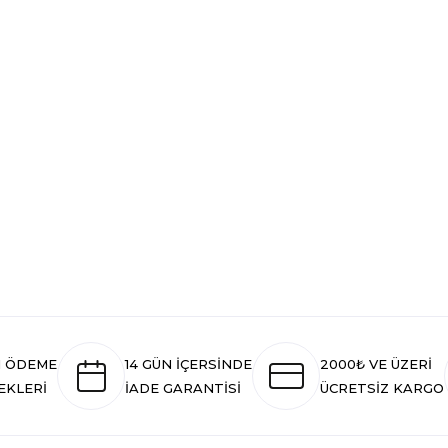
I ÖDEME
14 GÜN İÇERSİNDE
2000₺ VE ÜZERİ
EKLERİ
İADE GARANTİSİ
ÜCRETSİZ KARGO