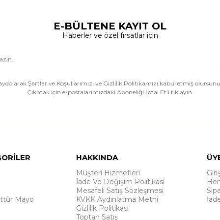
E-BÜLTENE KAYIT OL
Haberler ve özel fırsatlar için
aydolarak Şartlar ve Koşullarımızı ve Gizlilik Politikamızı kabul etmiş olursunu
Çıkmak için e-postalarımızdaki Aboneliği İptal Et’i tıklayın.
GORİLER
HAKKINDA
ÜY
Müşteri Hizmetleri
Giri
İade Ve Değişim Politikası
Hem
Mesafeli Satış Sözleşmesi
Sipa
ttür Mayo
KVKK Aydınlatma Metni
İad
Gizlilik Politikası
Toptan Satış