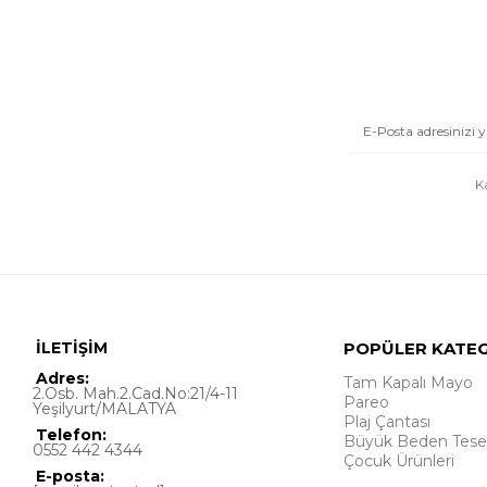
K
İLETİŞİM
POPÜLER KATE
Adres:
Tam Kapalı Mayo
2.Osb. Mah.2.Cad.No:21/4-11
Pareo
Yeşilyurt/MALATYA
Plaj Çantası
Telefon:
Büyük Beden Tese
0552 442 4344
Çocuk Ürünleri
E-posta: