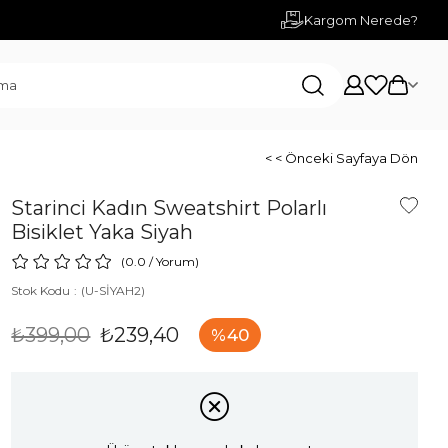
Kargom Nerede?
< < Önceki Sayfaya Dön
Starinci Kadın Sweatshirt Polarlı
Bisiklet Yaka Siyah
0.0
/
Yorum
)
Stok Kodu
(U-SİYAH2)
₺399,00
₺239,40
40