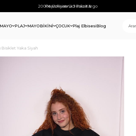
2000₺ Üzerine Ücretsiz Kargo
Peşin Fiyatına 3 Taksit &
 MAYO
PLAJ
MAYO
BİKİNİ
ÇOCUK
Plaj Elbisesi
Blog
ı Bisiklet Yaka Siyah