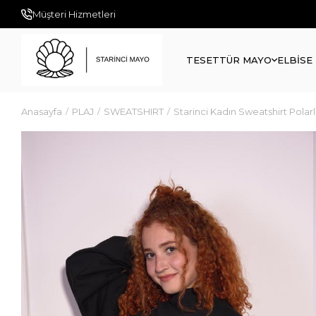
Müşteri Hizmetleri
TESETTÜR MAYO
ELBİSE
Anasayfa
PLAJ
SWEATSHIRT
Starinci Kadın Sweatshirt Polarl