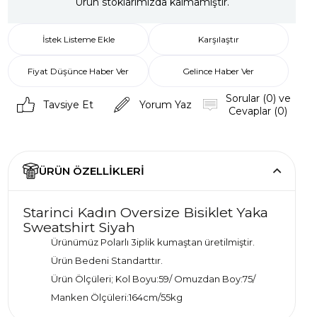
Ürün stoklarımızda kalmamıştır.
İstek Listeme Ekle
Karşılaştır
Fiyat Düşünce Haber Ver
Gelince Haber Ver
Sorular (0) ve
Tavsiye Et
Yorum Yaz
Cevaplar (0)
ÜRÜN ÖZELLIKLERI
Starinci Kadın Oversize Bisiklet Yaka
Sweatshirt Siyah
Ürünümüz Polarlı 3iplik kumaştan üretilmiştir.
Ürün Bedeni Standarttır.
Ürün Ölçüleri; Kol Boyu:59/ Omuzdan Boy:75/
Manken Ölçüleri:164cm/55kg