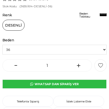
Stok Kodu
(3659/614-DESENLİ-36)
Beden
Beden
Renk
Tablosu
Tablosu
DESENLİ
Beden
WHATSAP DAN SİPARİŞ VER
Telefonla Sipariş
İstek Listeme Ekle