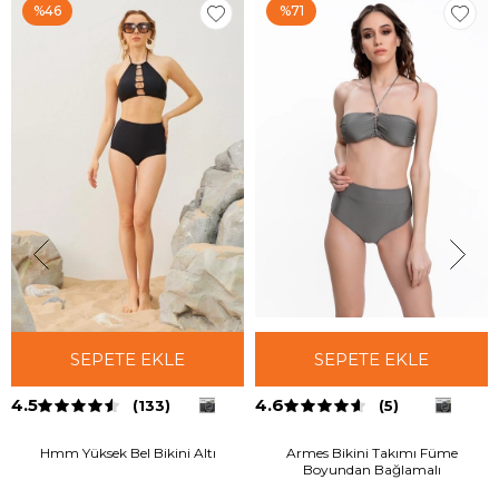
%46
%71
SEPETE EKLE
SEPETE EKLE
4.5
4.6
(133)
(5)
Hmm Yüksek Bel Bikini Altı
Armes Bikini Takımı Füme
Boyundan Bağlamalı