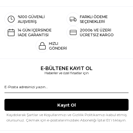
%100 GÜVENLİ
FARKLI ÖDEME
ALIŞVERİŞ
SEÇENEKLERİ
14 GÜN İÇERSİNDE
2000₺ VE ÜZERİ
İADE GARANTİSİ
ÜCRETSİZ KARGO
HIZLI
GÖNDERİ
E-BÜLTENE KAYIT OL
Haberler ve özel fırsatlar için
Kaydolarak Şartlar ve Koşullarımızı ve Gizlilik Politikamızı kabul etmiş
olursunuz.
Çıkmak için e-postalarımızdaki Aboneliği İptal Et’i tıklayın.