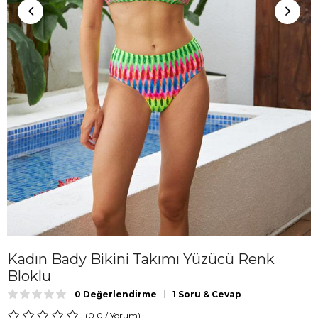
Kadın Bady Bikini Takımı Yüzücü Renk
Bloklu
0 Değerlendirme
1 Soru & Cevap
0.0
/
Yorum
)