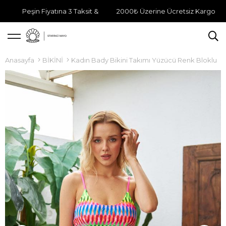
Peşin Fiyatına 3 Taksit &
2000₺ Üzerine Ücretsiz Kargo
Anasayfa
BİKİNİ
Kadın Bady Bikini Takımı Yüzücü Renk Bloklu