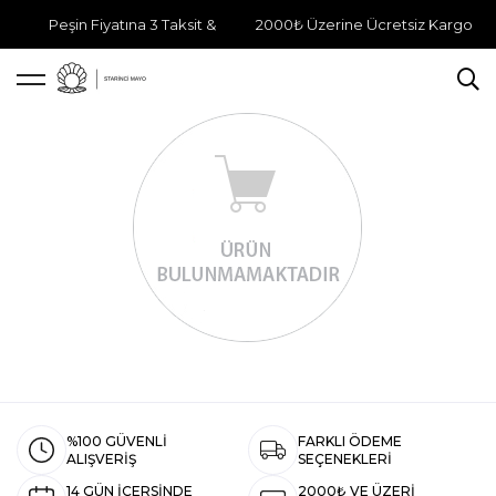
Peşin Fiyatına 3 Taksit &
2000₺ Üzerine Ücretsiz Kargo
%100 GÜVENLİ
FARKLI ÖDEME
ALIŞVERİŞ
SEÇENEKLERİ
14 GÜN İÇERSİNDE
2000₺ VE ÜZERİ