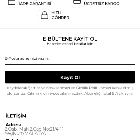
İADE GARANTİSİ
ÜCRETSİZ KARGO
HIZLI
GÖNDERİ
E-BÜLTENE KAYIT OL
Haberler ve özel fırsatlar için
Kaydolarak Şartlar ve Koşullarımızı ve Gizlilik Politikamızı kabul etmiş
olursunuz.
Çıkmak için e-postalarımızdaki Aboneliği İptal Et’i tıklayın.
İLETİŞİM
Adres:
2.Osb. Mah.2.Cad.No:21/4-11
Yeşilyurt/MALATYA