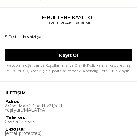
E-BÜLTENE KAYIT OL
Haberler ve özel fırsatlar için
Kaydolarak Şartlar ve Koşullarımızı ve Gizlilik Politikamızı kabul etmiş
olursunuz.
Çıkmak için e-postalarımızdaki Aboneliği İptal Et’i tıklayın.
İLETİŞİM
Adres:
2.Osb. Mah.2.Cad.No:21/4-11
Yeşilyurt/MALATYA
Telefon:
0552 442 4344
E-posta:
[email protected]