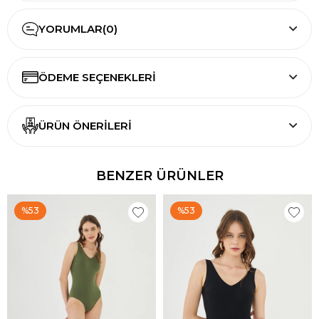
YORUMLAR
(0)
ÖDEME SEÇENEKLERI
ÜRÜN ÖNERILERI
BENZER ÜRÜNLER
%53
%53