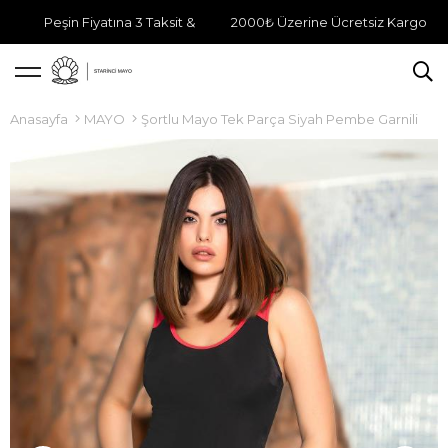
Peşin Fiyatına 3 Taksit &
2000₺ Üzerine Ücretsiz Kargo
Anasayfa
MAYO
Şortlu Mayo Tek Parça Siyah Pembe Garnili