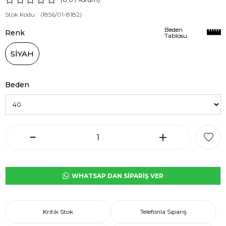
Stok Kodu
(1856/01-8182)
Beden
Beden
Renk
Tablosu
Tablosu
SİYAH
Beden
WHATSAP DAN SİPARİŞ VER
Kritik Stok
Telefonla Sipariş