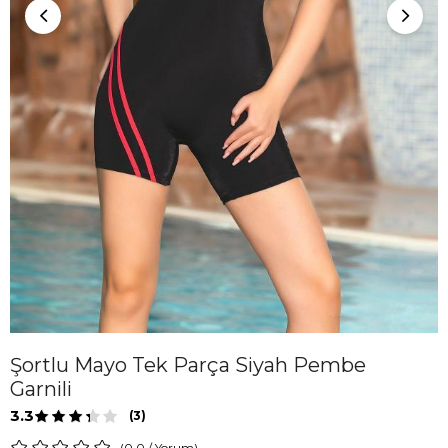
Şortlu Mayo Tek Parça Siyah Pembe
Garnili
3.3
(3)
0.0
/
Yorum
)