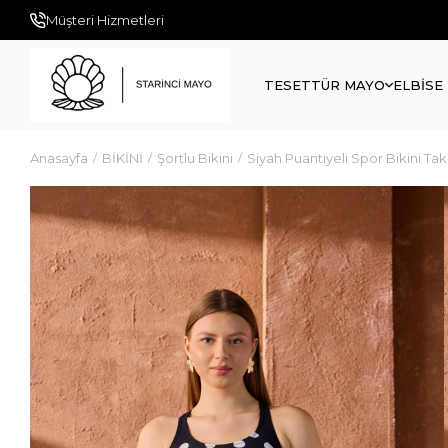
Müşteri Hizmetleri
TESETTÜR MAYO
ELBİSE
Anasayfa
BİKİNİ
Şortlu Bikini
Siyah Puantiyeli Spor Bikini Tak