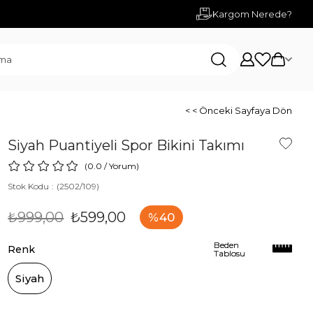
Kargom Nerede?
< < Önceki Sayfaya Dön
Siyah Puantiyeli Spor Bikini Takımı
0.0
/
Yorum
)
Stok Kodu
(2502/109)
₺999,00
₺599,00
40
Beden
Beden
Renk
Tablosu
Tablosu
Siyah