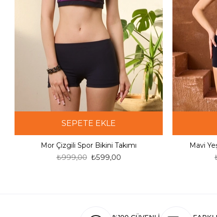
SEPETE EKLE
Mor Çizgili Spor Bikini Takımı
Mavi Yeş
₺999,00
₺599,00