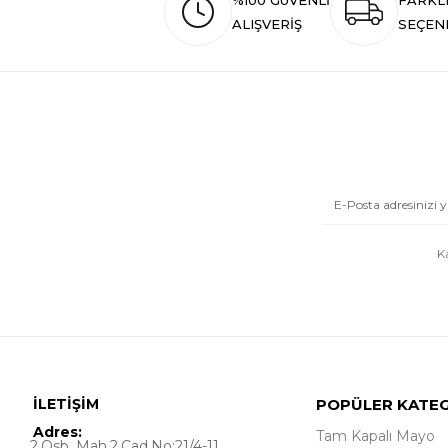
%100 GÜVENLİ
FARKL
ALIŞVERİŞ
SEÇEN
K
İLETİŞİM
POPÜLER KATE
Adres:
Tam Kapalı Mayo
2.Osb. Mah.2.Cad.No:21/4-11