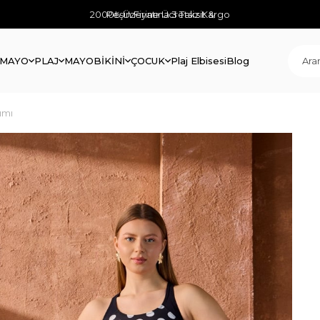
2000₺ Üzerine Ücretsiz Kargo
Peşin Fiyatına 3 Taksit &
 MAYO
PLAJ
MAYO
BİKİNİ
ÇOCUK
Plaj Elbisesi
Blog
ımı