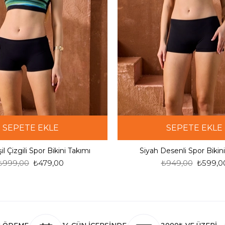
SEPETE EKLE
SEPETE EKLE
il Çizgili Spor Bikini Takımı
Siyah Desenli Spor Bikin
₺999,00
₺479,00
₺949,00
₺599,0