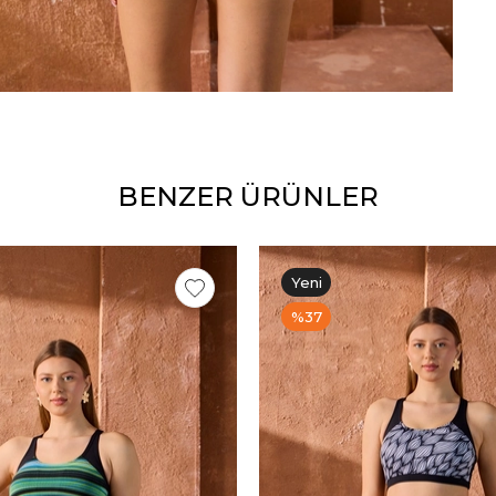
BENZER ÜRÜNLER
Yeni
Ürün
%37