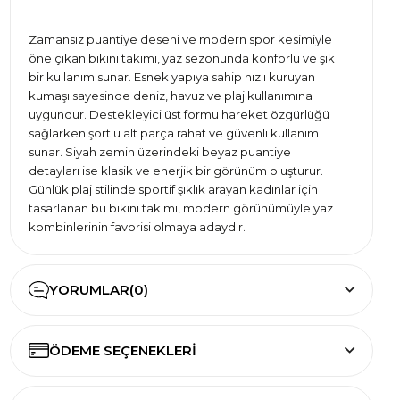
Zamansız puantiye deseni ve modern spor kesimiyle
öne çıkan bikini takımı, yaz sezonunda konforlu ve şık
bir kullanım sunar. Esnek yapıya sahip hızlı kuruyan
kumaşı sayesinde deniz, havuz ve plaj kullanımına
uygundur. Destekleyici üst formu hareket özgürlüğü
sağlarken şortlu alt parça rahat ve güvenli kullanım
sunar. Siyah zemin üzerindeki beyaz puantiye
detayları ise klasik ve enerjik bir görünüm oluşturur.
Günlük plaj stilinde sportif şıklık arayan kadınlar için
tasarlanan bu bikini takımı, modern görünümüyle yaz
kombinlerinin favorisi olmaya adaydır.
YORUMLAR
(0)
ÖDEME SEÇENEKLERI