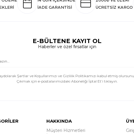
I ÖDEME
14 GÜN İÇERSİNDE
2000₺ VE ÜZERİ
EKLERİ
İADE GARANTİSİ
ÜCRETSİZ KARGO
E-BÜLTENE KAYIT OL
Haberler ve özel fırsatlar için
aydolarak Şartlar ve Koşullarımızı ve Gizlilik Politikamızı kabul etmiş olursunu
Çıkmak için e-postalarımızdaki Aboneliği İptal Et’i tıklayın.
GORİLER
HAKKINDA
ÜY
Müşteri Hizmetleri
Giri