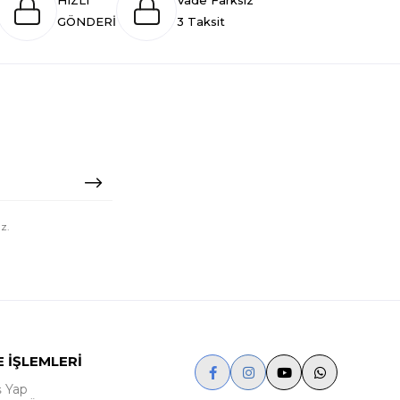
HIZLI
Vade Farksız
GÖNDERİ
3 Taksit
z.
E İŞLEMLERİ
ş Yap