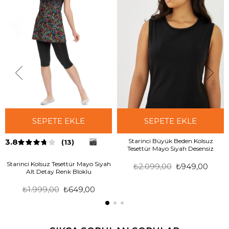
SEPETE EKLE
SEPETE EKLE
3.8
Starinci Büyük Beden Kolsuz
(13)
Tesettür Mayo Siyah Desensiz
Starinci Kolsuz Tesettür Mayo Siyah
₺2.099,00
₺949,00
Alt Detay Renk Bloklu
₺1.999,00
₺649,00