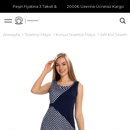
Peşin Fiyatına 3 Taksit &
2000₺ Üzerine Ücretsiz Kargo
Anasayfa
Tesettür Mayo
Kolsuz Tesettür Mayo
Sıfır Kol Tesett