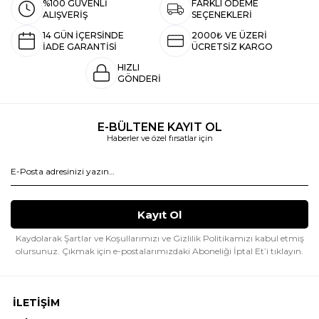
%100 GÜVENLİ
FARKLI ÖDEME
ALIŞVERİŞ
SEÇENEKLERİ
14 GÜN İÇERSİNDE
2000₺ VE ÜZERİ
İADE GARANTİSİ
ÜCRETSİZ KARGO
HIZLI
GÖNDERİ
E-BÜLTENE KAYIT OL
Haberler ve özel fırsatlar için
Kaydolarak Şartlar ve Koşullarımızı ve Gizlilik Politikamızı kabul etmiş
olursunuz.
Çıkmak için e-postalarımızdaki Aboneliği İptal Et’i tıklayın.
İLETİŞİM