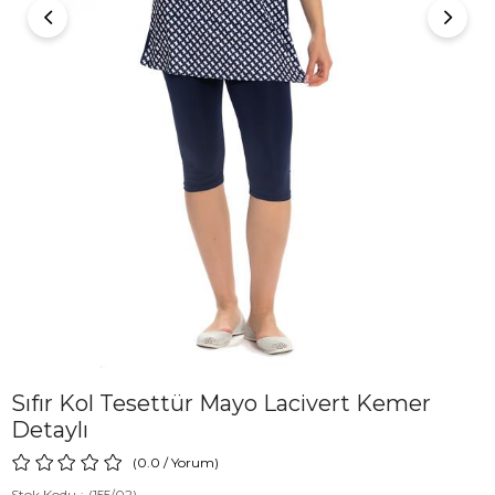
Sıfır Kol Tesettür Mayo Lacivert Kemer
Detaylı
0.0
/
Yorum
)
Stok Kodu
(155/02)