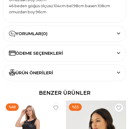
46 beden göğüs ölçüsü:104cm bel:98cm basen:108cm
omuzdan boy:96cm
Göğüs, bel ve basenin ölçülerinizi mezura ile çevresini
ölçerek bulabilirsiniz.
Modelin kemer detayı çıkarılamaz. Kemer detayı beden
YORUMLAR
(0)
küçültmez.
ÖDEME SEÇENEKLERI
ÜRÜN ÖNERILERI
BENZER ÜRÜNLER
%68
%55