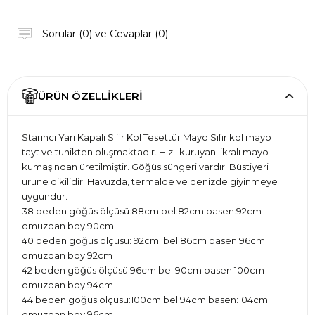
Sorular (0) ve Cevaplar (0)
ÜRÜN ÖZELLIKLERI
Starinci Yarı Kapalı Sıfır Kol Tesettür Mayo Sıfır kol mayo
tayt ve tunikten oluşmaktadır. Hızlı kuruyan likralı mayo
kumaşından üretilmiştir. Göğüs süngeri vardır. Büstiyeri
ürüne dikilidir. Havuzda, termalde ve denizde giyinmeye
uygundur.
38 beden göğüs ölçüsü:88cm bel:82cm basen:92cm
omuzdan boy:90cm
40 beden göğüs ölçüsü: 92cm bel:86cm basen:96cm
omuzdan boy:92cm
42 beden göğüs ölçüsü:96cm bel:90cm basen:100cm
omuzdan boy:94cm
44 beden göğüs ölçüsü:100cm bel:94cm basen:104cm
omuzdan boy:96cm