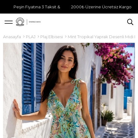
Peşin Fiyatına 3 Taksit &
2000₺ Üzerine Ücretsiz Kargo
Anasayfa
PLAJ
Plaj Elbisesi
Mint Tropikal Yaprak Desenli Midi E