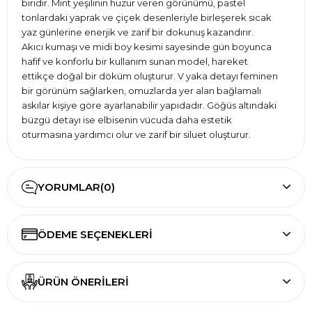
biridir. Mint yeşilinin huzur veren görünümü, pastel
tonlardaki yaprak ve çiçek desenleriyle birleşerek sıcak
yaz günlerine enerjik ve zarif bir dokunuş kazandırır.
Akıcı kumaşı ve midi boy kesimi sayesinde gün boyunca
hafif ve konforlu bir kullanım sunan model, hareket
ettikçe doğal bir döküm oluşturur. V yaka detayı feminen
bir görünüm sağlarken, omuzlarda yer alan bağlamalı
askılar kişiye göre ayarlanabilir yapıdadır. Göğüs altındaki
büzgü detayı ise elbisenin vücuda daha estetik
oturmasına yardımcı olur ve zarif bir siluet oluşturur.
Plaj tatillerinden sahil yürüyüşlerine, yaz davetlerinden
şehir gezilerine kadar birçok farklı ortamda rahatlıkla
tercih edilebilen bu model, sandalet, hasır çanta ve doğal
YORUMLAR
(0)
aksesuarlarla kolayca kombinlenebilir. Hafif yapısı
sayesinde sıcak havalarda ferah bir kullanım sunarken,
bavulda az yer kaplamasıyla seyahatler için de pratik bir
ÖDEME SEÇENEKLERI
seçenektir.
Canlı tropikal desenleri, rahat kesimi ve zamansız
tasarımıyla Mint Tropikal Yaprak Desenli Midi Elbise, yaz
boyunca hem konforu hem de şıklığı bir arada yaşamak
ÜRÜN ÖNERILERI
isteyen kadınlar için ideal bir seçimdir.