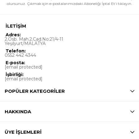
olursunuz.
Çıkmak için e-postalarımızdaki Aboneliği İptal Et’i tıklayın.
İLETİŞİM
Adres:
2.Osb. Mah.2.Cad.No:21/4-11
Yeşilyurt/MALATYA
Telefon:
0552 442 4344
E-posta:
[email protected]
İşbirliği:
[email protected]
POPÜLER KATEGORİLER
HAKKINDA
ÜYE İŞLEMLERİ