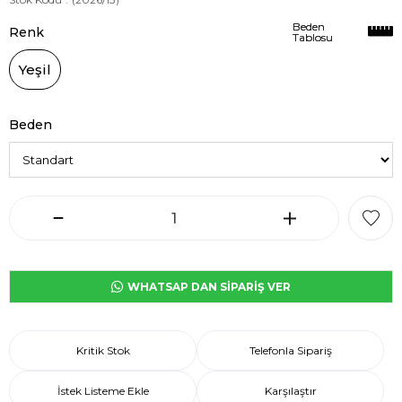
Beden
Beden
Renk
Tablosu
Tablosu
Yeşil
Beden
WHATSAP DAN SİPARİŞ VER
Kritik Stok
Telefonla Sipariş
İstek Listeme Ekle
Karşılaştır