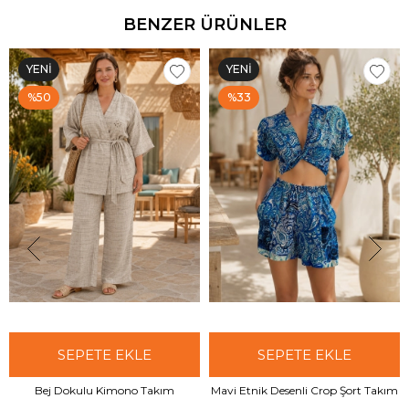
BENZER ÜRÜNLER
YENI
YENI
ÜRÜN
ÜRÜN
%50
%33
SEPETE EKLE
SEPETE EKLE
Bej Dokulu Kimono Takım
Mavi Etnik Desenli Crop Şort Takım