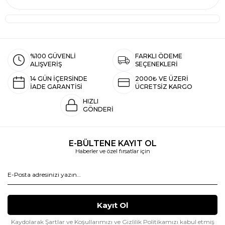
%100 GÜVENLİ
FARKLI ÖDEME
ALIŞVERİŞ
SEÇENEKLERİ
14 GÜN İÇERSİNDE
2000₺ VE ÜZERİ
İADE GARANTİSİ
ÜCRETSİZ KARGO
HIZLI
GÖNDERİ
E-BÜLTENE KAYIT OL
Haberler ve özel fırsatlar için
Kaydolarak Şartlar ve Koşullarımızı ve Gizlilik Politikamızı kabul etmiş