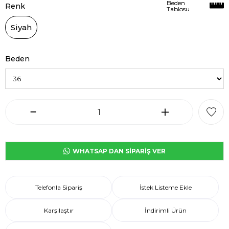
Beden
Beden
Renk
Tablosu
Tablosu
Siyah
Beden
WHATSAP DAN SİPARİŞ VER
Telefonla Sipariş
İstek Listeme Ekle
Karşılaştır
İndirimli Ürün