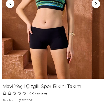
Mavi Yeşil Çizgili Spor Bikini Takımı
0.0
/
Yorum
)
Stok Kodu
(2502/107)