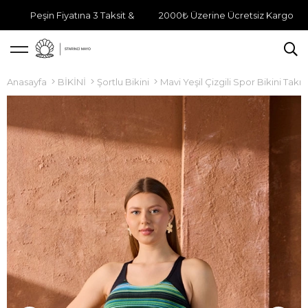
Peşin Fiyatına 3 Taksit &
2000₺ Üzerine Ücretsiz Kargo
Anasayfa
BİKİNİ
Şortlu Bikini
Mavi Yeşil Çizgili Spor Bikini Takı