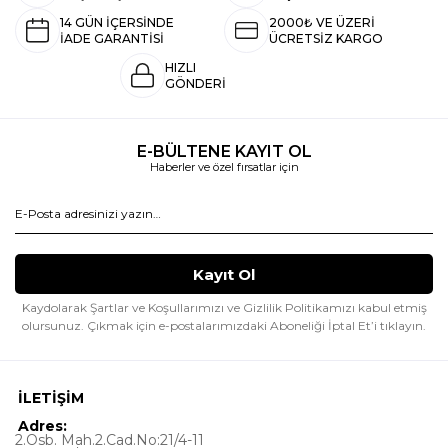
14 GÜN İÇERSİNDE
2000₺ VE ÜZERİ
İADE GARANTİSİ
ÜCRETSİZ KARGO
HIZLI
GÖNDERİ
E-BÜLTENE KAYIT OL
Haberler ve özel fırsatlar için
Kaydolarak Şartlar ve Koşullarımızı ve Gizlilik Politikamızı kabul etmiş
olursunuz.
Çıkmak için e-postalarımızdaki Aboneliği İptal Et’i tıklayın.
İLETİŞİM
Adres:
2.Osb. Mah.2.Cad.No:21/4-11