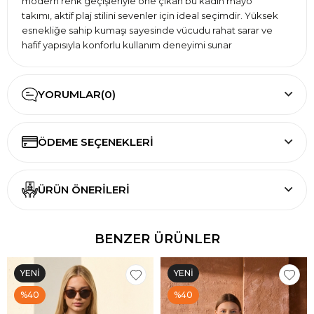
modern renk geçişleriyle öne çıkan bu kadın mayo
takımı, aktif plaj stilini sevenler için ideal seçimdir. Yüksek
esnekliğe sahip kumaşı sayesinde vücudu rahat sarar ve
hafif yapısıyla konforlu kullanım deneyimi sunar
YORUMLAR
(0)
ÖDEME SEÇENEKLERI
ÜRÜN ÖNERILERI
BENZER ÜRÜNLER
YENI
YENI
ÜRÜN
ÜRÜN
%40
%40