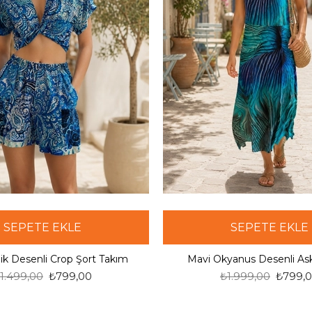
SEPETE EKLE
SEPETE EKLE
ik Desenli Crop Şort Takım
Mavi Okyanus Desenli Askı
1.499,00
₺799,00
₺1.999,00
₺799,