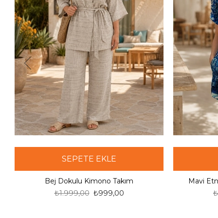
SEPETE EKLE
Bej Dokulu Kimono Takım
Mavi Etn
₺1.999,00
₺999,00
₺