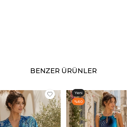
BENZER ÜRÜNLER
Yeni
Ürün
%60