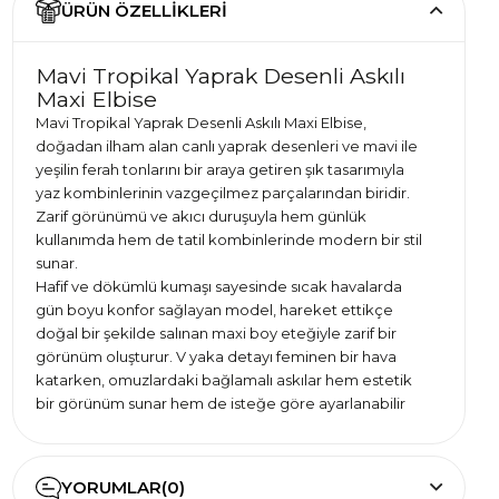
ÜRÜN ÖZELLIKLERI
Mavi Tropikal Yaprak Desenli Askılı
Maxi Elbise
Mavi Tropikal Yaprak Desenli Askılı Maxi Elbise,
doğadan ilham alan canlı yaprak desenleri ve mavi ile
yeşilin ferah tonlarını bir araya getiren şık tasarımıyla
yaz kombinlerinin vazgeçilmez parçalarından biridir.
Zarif görünümü ve akıcı duruşuyla hem günlük
kullanımda hem de tatil kombinlerinde modern bir stil
sunar.
Hafif ve dökümlü kumaşı sayesinde sıcak havalarda
gün boyu konfor sağlayan model, hareket ettikçe
doğal bir şekilde salınan maxi boy eteğiyle zarif bir
görünüm oluşturur. V yaka detayı feminen bir hava
katarken, omuzlardaki bağlamalı askılar hem estetik
bir görünüm sunar hem de isteğe göre ayarlanabilir
kullanım imkânı sağlar.
Plaj yürüyüşlerinden yaz akşamı davetlerine, sahil
tatillerinden şehir kombinlerine kadar birçok farklı
YORUMLAR
(0)
ortamda rahatlıkla kullanılabilen bu model; sandalet,