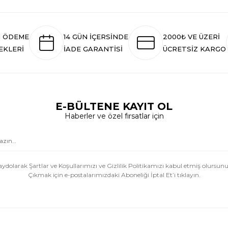
I ÖDEME
14 GÜN İÇERSİNDE
2000₺ VE ÜZERİ
EKLERİ
İADE GARANTİSİ
ÜCRETSİZ KARGO
E-BÜLTENE KAYIT OL
Haberler ve özel fırsatlar için
aydolarak Şartlar ve Koşullarımızı ve Gizlilik Politikamızı kabul etmiş olursunu
Çıkmak için e-postalarımızdaki Aboneliği İptal Et’i tıklayın.