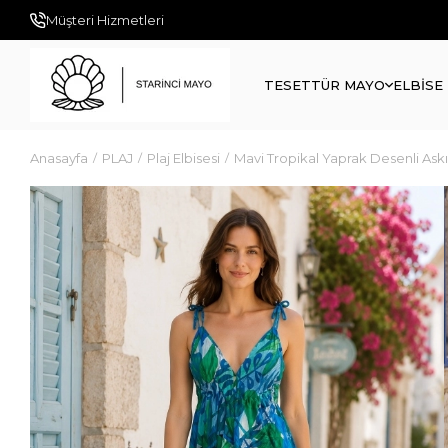
Müşteri Hizmetleri
TESETTÜR MAYO
ELBİSE
Anasayfa
PLAJ
Plaj Elbisesi
Mavi Tropikal Yaprak Desenli Askıl