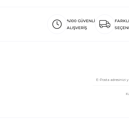
%100 GÜVENLİ
FARKL
ALIŞVERİŞ
SEÇEN
K