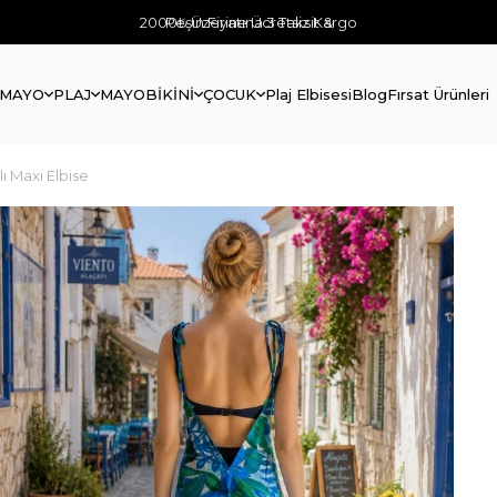
2000₺ Üzerine Ücretsiz Kargo
Peşin Fiyatına 3 Taksit &
 MAYO
PLAJ
MAYO
BİKİNİ
ÇOCUK
Plaj Elbisesi
Blog
Fırsat Ürünleri
ı Maxi Elbise