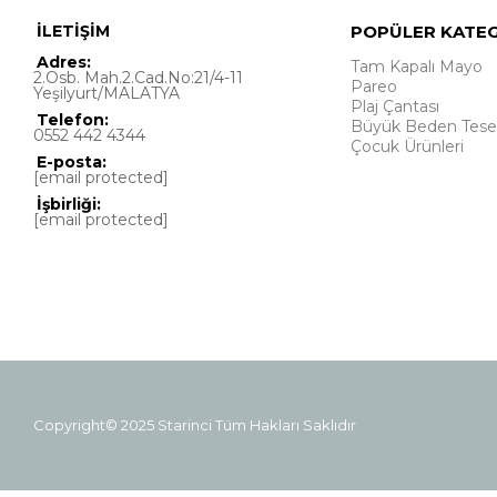
İLETİŞİM
POPÜLER KATE
Adres:
Tam Kapalı Mayo
2.Osb. Mah.2.Cad.No:21/4-11
Pareo
Yeşilyurt/MALATYA
Plaj Çantası
Telefon:
Büyük Beden Tese
0552 442 4344
Çocuk Ürünleri
E-posta:
[email protected]
İşbirliği:
[email protected]
Copyright© 2025 Starinci Tüm Hakları Saklıdır