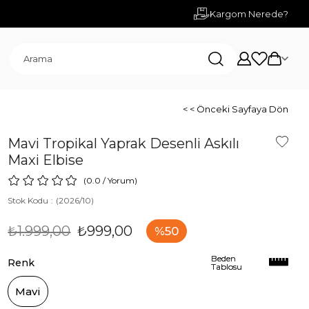
Kargom Nerede?
< < Önceki Sayfaya Dön
Mavi Tropikal Yaprak Desenli Askılı
Maxi Elbise
0.0
/
Yorum
)
Stok Kodu
(2026/10)
₺1.999,00
₺999,00
50
Beden
Beden
Renk
Tablosu
Tablosu
Mavi