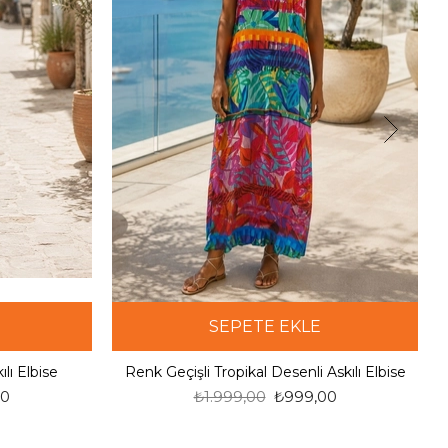
SEPETE EKLE
lı Elbise
Renk Geçişli Tropikal Desenli Askılı Elbise
00
₺1.999,00
₺999,00