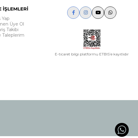
E İŞLEMLERİ
ş Yap
en Üye Ol
riş Takibi
e Taleplerim
E-ticaret bilgi platformu ETBIS’e kayıtlıdır