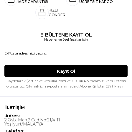
İADE GARANTİSİ
ÜCRETSİZ KARGO
HIZLI
GÖNDERİ
E-BÜLTENE KAYIT OL
Haberler ve özel fırsatlar için
Kaydolarak Şartlar ve Koşullarımızı ve Gizlilik Politikamızı kabul etmiş
olursunuz.
Çıkmak için e-postalarımızdaki Aboneliği İptal Et’i tıklayın.
İLETİŞİM
Adres:
2.Osb. Mah.2.Cad.No:21/4-11
Yeşilyurt/MALATYA
Telefon: