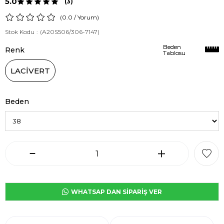
5.0
(3)
0.0
/
Yorum
)
Stok Kodu
(A20S506/306-7147)
Beden
Beden
Renk
Tablosu
Tablosu
LACİVERT
Beden
WHATSAP DAN SİPARİŞ VER