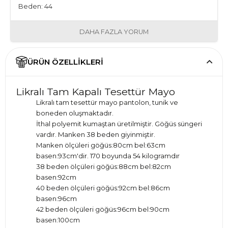
Beden: 44
DAHA FAZLA YORUM
ÜRÜN ÖZELLIKLERI
Likralı Tam Kapalı Tesettür Mayo
Likralı tam tesettür mayo pantolon, tunik ve
boneden oluşmaktadır.
İthal polyemit kumaştan üretilmiştir. Göğüs süngeri
vardır. Manken 38 beden giyinmiştir.
Manken ölçüleri göğüs:80cm bel:63cm
basen:93cm'dir. 170 boyunda 54 kilogramdır
38 beden ölçüleri göğüs:88cm bel:82cm
basen:92cm
40 beden ölçüleri göğüs:92cm bel:86cm
basen:96cm
42 beden ölçüleri göğüs:96cm bel:90cm
basen:100cm