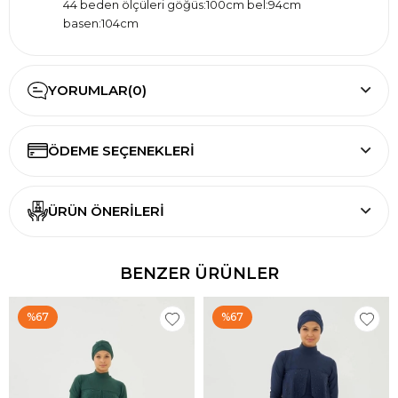
44 beden ölçüleri göğüs:100cm bel:94cm
basen:104cm
46 beden ölçüleri göğüs:104cm bel:98cm
basen:108cm
YORUMLAR
(0)
ÖDEME SEÇENEKLERI
ÜRÜN ÖNERILERI
BENZER ÜRÜNLER
%67
%67