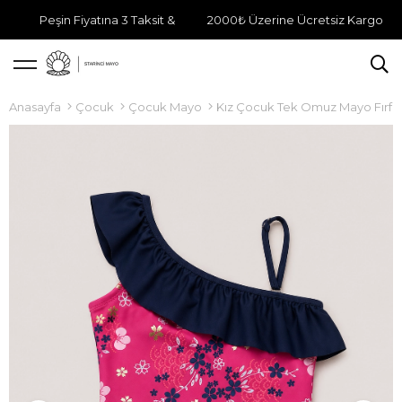
Peşin Fiyatına 3 Taksit &
2000₺ Üzerine Ücretsiz Kargo
Anasayfa
Çocuk
Çocuk Mayo
Kız Çocuk Tek Omuz Mayo Fırfırl