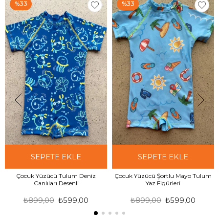
%33
%33
SEPETE EKLE
SEPETE EKLE
Çocuk Yüzücü Tulum Deniz
Çocuk Yüzücü Şortlu Mayo Tulum
Canlıları Desenli
Yaz Figürleri
₺899,00
₺599,00
₺899,00
₺599,00