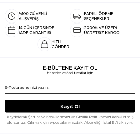
%100 GÜVENLİ
FARKLI ÖDEME
ALIŞVERİŞ
SEÇENEKLERİ
14 GÜN İÇERSİNDE
2000₺ VE ÜZERİ
İADE GARANTİSİ
ÜCRETSİZ KARGO
HIZLI
GÖNDERİ
E-BÜLTENE KAYIT OL
Haberler ve özel fırsatlar için
Kaydolarak Şartlar ve Koşullarımızı ve Gizlilik Politikamızı kabul etmiş
olursunuz.
Çıkmak için e-postalarımızdaki Aboneliği İptal Et’i tıklayın.