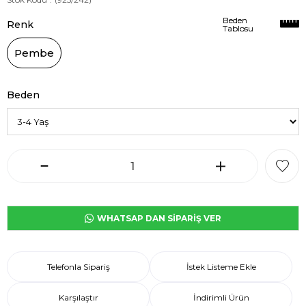
Beden
Beden
Renk
Tablosu
Tablosu
Pembe
Beden
WHATSAP DAN SİPARİŞ VER
Telefonla Sipariş
İstek Listeme Ekle
Karşılaştır
İndirimli Ürün