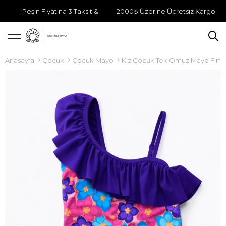
Peşin Fiyatına 3 Taksit &
2000₺ Üzerine Ücretsiz Kargo
Anasayfa
Çocuk
Çocuk Mayo
Kız Çocuk Tek Omuz Mayo Fırfırl