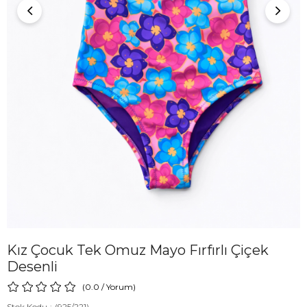
Kız Çocuk Tek Omuz Mayo Fırfırlı Çiçek
Desenli
0.0
/
Yorum
)
Stok Kodu
(925/221)