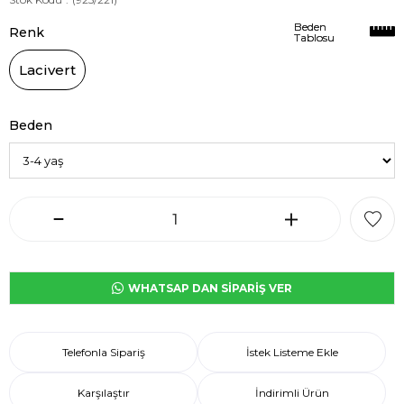
Beden
Beden
Renk
Tablosu
Tablosu
Lacivert
Beden
WHATSAP DAN SİPARİŞ VER
Telefonla Sipariş
İstek Listeme Ekle
Karşılaştır
İndirimli Ürün