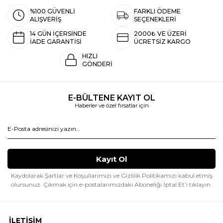
%100 GÜVENLİ
FARKLI ÖDEME
ALIŞVERİŞ
SEÇENEKLERİ
14 GÜN İÇERSİNDE
2000₺ VE ÜZERİ
İADE GARANTİSİ
ÜCRETSİZ KARGO
HIZLI
GÖNDERİ
E-BÜLTENE KAYIT OL
Haberler ve özel fırsatlar için
Kaydolarak Şartlar ve Koşullarımızı ve Gizlilik Politikamızı kabul etmiş
olursunuz.
Çıkmak için e-postalarımızdaki Aboneliği İptal Et’i tıklayın.
İLETİŞİM