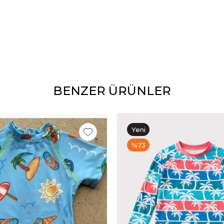
BENZER ÜRÜNLER
Yeni
Ürün
%73