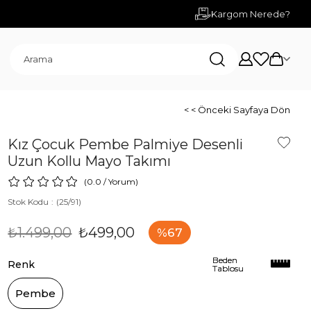
Kargom Nerede?
< < Önceki Sayfaya Dön
Kız Çocuk Pembe Palmiye Desenli
Uzun Kollu Mayo Takımı
0.0
/
Yorum
)
Stok Kodu
(25/91)
₺1.499,00
₺499,00
67
Beden
Beden
Renk
Tablosu
Tablosu
Pembe