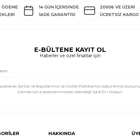
I ÖDEME
14 GÜN İÇERSİNDE
2000₺ VE ÜZERİ
EKLERİ
İADE GARANTİSİ
ÜCRETSİZ KARGO
E-BÜLTENE KAYIT OL
Haberler ve özel fırsatlar için
aydolarak Şartlar ve Koşullarımızı ve Gizlilik Politikamızı kabul etmiş olursunu
Çıkmak için e-postalarımızdaki Aboneliği İptal Et’i tıklayın.
GORİLER
HAKKINDA
ÜY