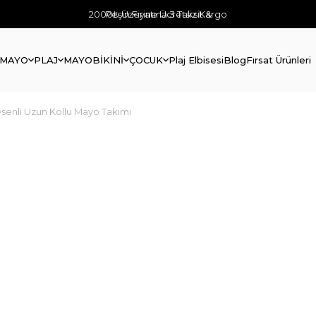
2000₺ Üzerine Ücretsiz Kargo
Peşin Fiyatına 3 Taksit &
 MAYO
PLAJ
MAYO
BİKİNİ
ÇOCUK
Plaj Elbisesi
Blog
Fırsat Ürünleri
enli Uzun Kollu Mayo Takımı