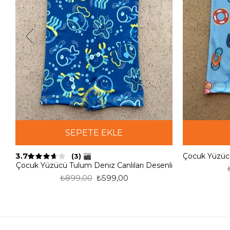
SEPETE EKLE
3.7
(3)
Çocuk Yüzücü Tulum Deniz Canlıları Desenli
₺899,00
₺599,00