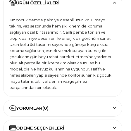
ÜRÜN ÖZELLIKLERI
Kız çocuk pembe palmiye desenli uzun kollu mayo
takımı, yaz sezonunda hem şıklık hem de koruma
sağlayan özel bir tasarımdır. Canlı pembe tonları ve
tropik palmiye desenleri ile enerjik bir görünüm sunar.
Uzun kollu üst tasarımı sayesinde güneşe karşı ekstra
koruma sağlarken, esnek ve hızlı kuruyan kumaşı ile
çocukların gün boyu rahat hareket etmesine yardımcı
olur. Alt parça ile birlikte takım olarak sunulan bu
model, plaj ve havuz kullanımına uygundur. Hafif ve
nefes alabilen yapısı sayesinde konfor sunan kız çocuk
mayo takımı, tatil valizlerinin vazgeçilmez
parçalarından biri olacak.
YORUMLAR
(0)
ÖDEME SEÇENEKLERI