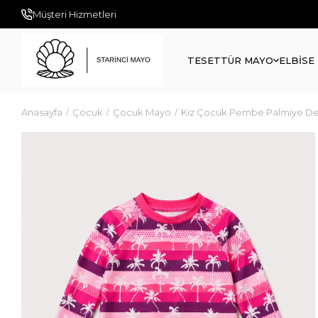
Müşteri Hizmetleri
TESETTÜR MAYO
ELBİSE
Anasayfa
Çocuk
Çocuk Mayo
Kız Çocuk Pembe Palmiye Des