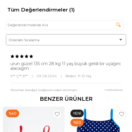
Tüm Değerlendirmeler (1)
🔍
urun güzel 135 cm 28 kg 11 yaş büyük geldi bir uçağını
alacagim
S** Ç** K**
|
03.06.2024
|
Beden: 11-12 Yaş
Yorumlar trendyol mağazamızdan alınmıştır.
⚡ CollectAction
BENZER ÜRÜNLER
%40
YENI
ÜRÜN
%50