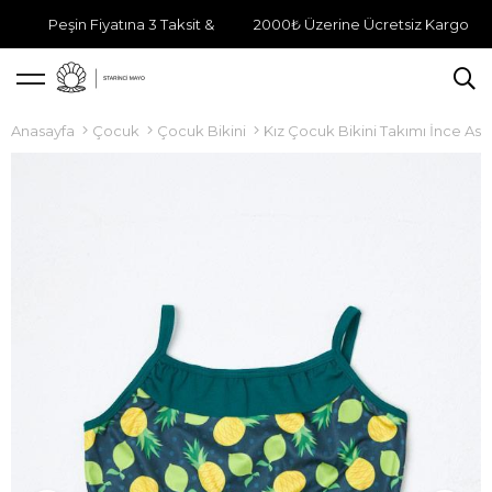
Peşin Fiyatına 3 Taksit &
2000₺ Üzerine Ücretsiz Kargo
Anasayfa
Çocuk
Çocuk Bikini
Kız Çocuk Bikini Takımı İnce Askı