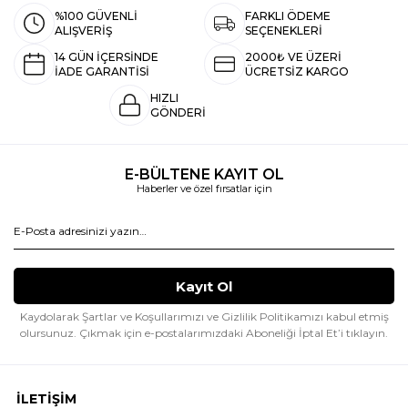
%100 GÜVENLİ
FARKLI ÖDEME
ALIŞVERİŞ
SEÇENEKLERİ
14 GÜN İÇERSİNDE
2000₺ VE ÜZERİ
İADE GARANTİSİ
ÜCRETSİZ KARGO
HIZLI
GÖNDERİ
E-BÜLTENE KAYIT OL
Haberler ve özel fırsatlar için
Kaydolarak Şartlar ve Koşullarımızı ve Gizlilik Politikamızı kabul etmiş
olursunuz.
Çıkmak için e-postalarımızdaki Aboneliği İptal Et’i tıklayın.
İLETİŞİM