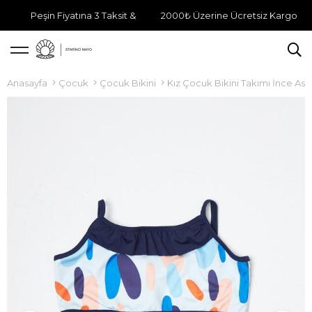
Peşin Fiyatına 3 Taksit &
2000₺ Üzerine Ücretsiz Kargo
Anasayfa
Çocuk
Çocuk Bikini
Kız Çocuk Bikini Takımı İnce Askıl