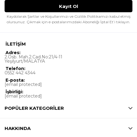
Kaydolarak Şartlar ve Koşullarımızı ve Gizlilik Politikamızı kabul etmiş
olursunuz.
Çıkmak için e-postalarımızdaki Aboneliği İptal Et’i tıklayın.
İLETİŞİM
Adres:
2.Osb. Mah.2.Cad.No:21/4-11
Yeşilyurt/MALATYA
Telefon:
0552 442 4344
E-posta:
[email protected]
İşbirliği:
[email protected]
POPÜLER KATEGORİLER
HAKKINDA