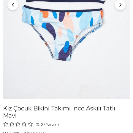
Kız Çocuk Bikini Takımı İnce Askılı Tatlı
Mavi
0.0
/
Yorum
)
Stok Kodu
(M8123/146)