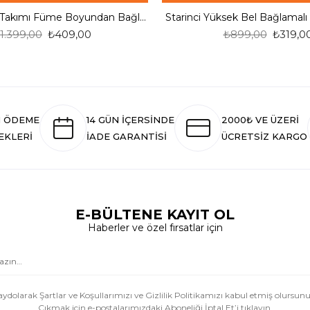
Armes Bikini Takımı Füme Boyundan Bağlamalı
Starinci Yüksek Bel Bağlamalı
1.399,00
₺409,00
₺899,00
₺319,0
I ÖDEME
14 GÜN İÇERSİNDE
2000₺ VE ÜZERİ
EKLERİ
İADE GARANTİSİ
ÜCRETSİZ KARGO
E-BÜLTENE KAYIT OL
Haberler ve özel fırsatlar için
aydolarak Şartlar ve Koşullarımızı ve Gizlilik Politikamızı kabul etmiş olursunu
Çıkmak için e-postalarımızdaki Aboneliği İptal Et’i tıklayın.