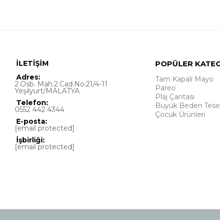
İLETİŞİM
POPÜLER KATE
Adres:
Tam Kapalı Mayo
2.Osb. Mah.2.Cad.No:21/4-11
Pareo
Yeşilyurt/MALATYA
Plaj Çantası
Telefon:
Büyük Beden Tese
0552 442 4344
Çocuk Ürünleri
E-posta:
[email protected]
İşbirliği:
[email protected]