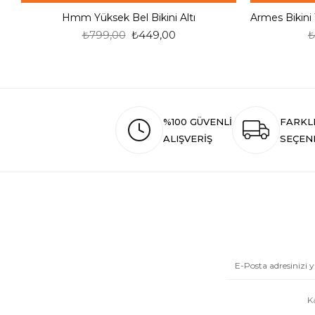
Hmm Yüksek Bel Bikini Altı
₺799,00
₺449,00
₺
%100 GÜVENLİ
FARKL
ALIŞVERİŞ
SEÇEN
K