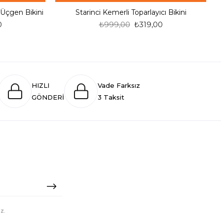
 Üçgen Bikini
Starinci Kemerli Toparlayıcı Bikini
0
₺999,00
₺319,00
HIZLI
Vade Farksız
GÖNDERİ
3 Taksit
z.