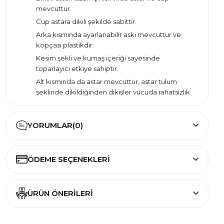
mevcuttur.
Cup astara dikili şekilde sabittir.
Arka kısmında ayarlanabilir askı mevcuttur ve
kopçası plastikdir.
Kesim şekli ve kumaş içeriği sayesinde
toparlayıcı etkiye sahiptir.
Alt kısmında da astar mevcuttur, astar tulum
şeklinde dikildiğinden dikişler vücuda rahatsızlık
vermez.
Kolay hareket imkanı sağlar.
YORUMLAR
(0)
Manken Bedeni 38'dir.
Manken Ölçüleri 85/62/92 Ürün Havuz,
Deniz ve Termal kullanımı için uygundur.
ÖDEME SEÇENEKLERI
ÜRÜN ÖNERILERI