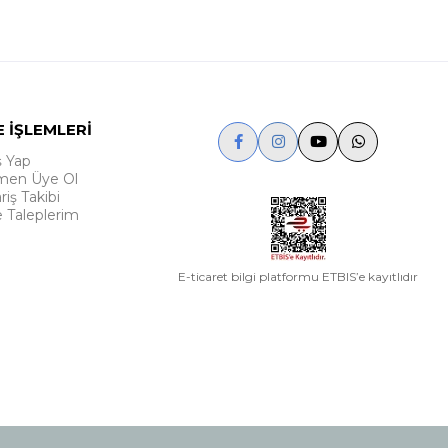
E İŞLEMLERİ
ş Yap
en Üye Ol
riş Takibi
e Taleplerim
E-ticaret bilgi platformu ETBIS’e kayıtlıdır