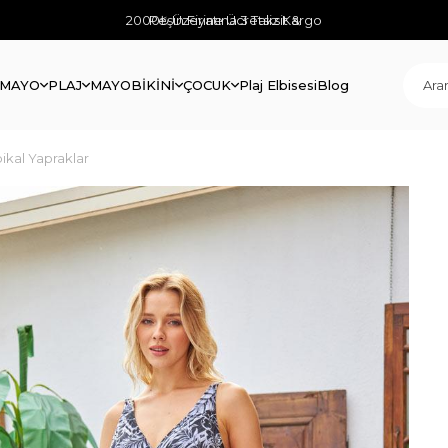
2000₺ Üzerine Ücretsiz Kargo
Peşin Fiyatına 3 Taksit &
 MAYO
PLAJ
MAYO
BİKİNİ
ÇOCUK
Plaj Elbisesi
Blog
pikal Yapraklar