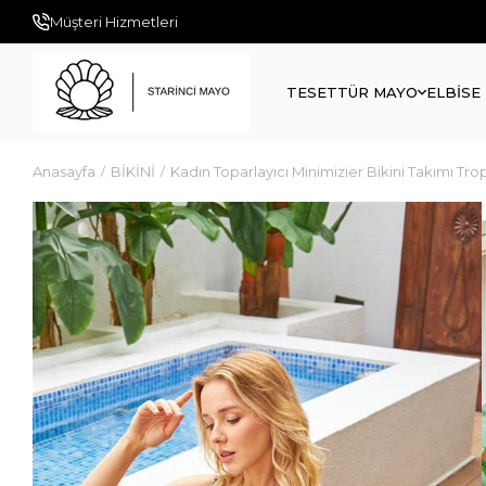
Müşteri Hizmetleri
TESETTÜR MAYO
ELBİSE
Anasayfa
BİKİNİ
Kadın Toparlayıcı Minimizier Bikini Takımı Tro