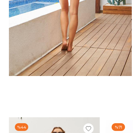
%44
%71