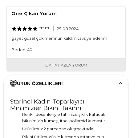
Öne Çıkan Yorum
*** ***
29.08.2024
gayet güzel çok memnun kaldım tavsiye ederim
Beden: 40
DAHA FAZLA YORUM
ÜRÜN ÖZELLIKLERI
Starinci Kadın Toparlayıcı
Minimizier Bikini Takımı
Renkli desenleriyle tatilinize şıklık katacak
bikinimizin kumaşı, ithal poliamid kumaştır.
Ürünümüz 2 parçadan oluşmaktadır,
Bikini üstümüzün iç kısmında astar ve cup