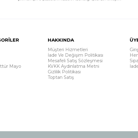
GORİLER
HAKKINDA
ÜY
Müşteri Hizmetleri
Giri
İade Ve Değişim Politikası
Hem
Mesafeli Satış Sözleşmesi
Sipa
ttür Mayo
KVKK Aydınlatma Metni
İad
Gizlilik Politikası
Toptan Satış