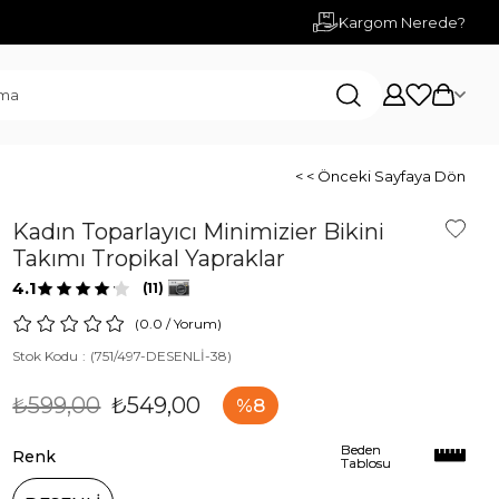
Kargom Nerede?
< < Önceki Sayfaya Dön
Kadın Toparlayıcı Minimizier Bikini
Takımı Tropikal Yapraklar
4.1
(11)
0.0
/
Yorum
)
Stok Kodu
(751/497-DESENLİ-38)
₺599,00
₺549,00
8
Beden
Beden
Renk
Tablosu
Tablosu