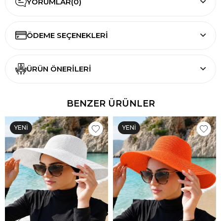
YORUMLAR
(0)
ÖDEME SEÇENEKLERI
ÜRÜN ÖNERILERI
BENZER ÜRÜNLER
YENI
YENI
ÜRÜN
ÜRÜN