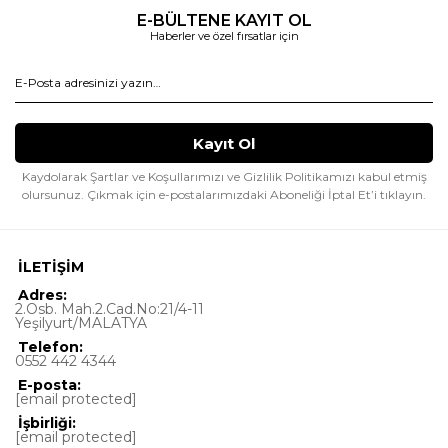
E-BÜLTENE KAYIT OL
Haberler ve özel fırsatlar için
Kaydolarak Şartlar ve Koşullarımızı ve Gizlilik Politikamızı kabul etmiş
olursunuz.
Çıkmak için e-postalarımızdaki Aboneliği İptal Et’i tıklayın.
İLETİŞİM
Adres:
2.Osb. Mah.2.Cad.No:21/4-11
Yeşilyurt/MALATYA
Telefon:
0552 442 4344
E-posta:
[email protected]
İşbirliği:
[email protected]