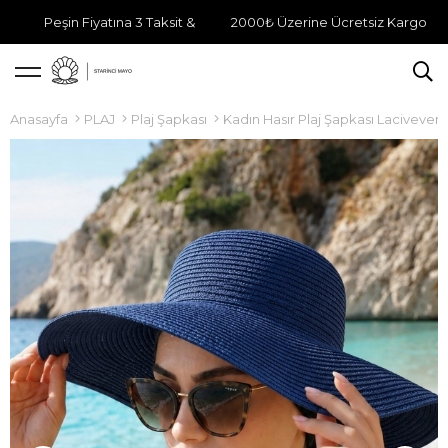
Peşin Fiyatına 3 Taksit &
2000₺ Üzerine Ücretsiz Kargo
Anasayfa
PLAJ
Plaj Şapkası
Kadın Hasır Plaj Şapkası Lacivevert