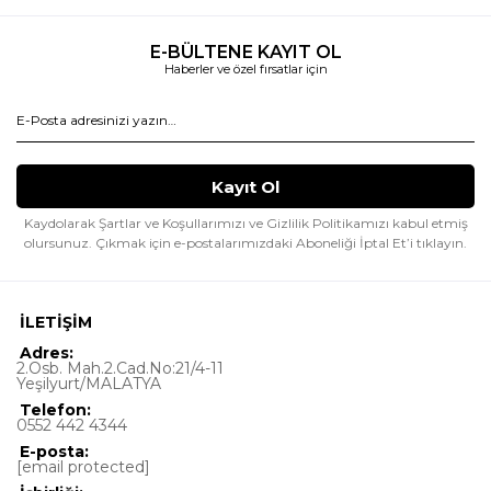
E-BÜLTENE KAYIT OL
Haberler ve özel fırsatlar için
Kaydolarak Şartlar ve Koşullarımızı ve Gizlilik Politikamızı kabul etmiş
olursunuz.
Çıkmak için e-postalarımızdaki Aboneliği İptal Et’i tıklayın.
İLETİŞİM
Adres:
2.Osb. Mah.2.Cad.No:21/4-11
Yeşilyurt/MALATYA
Telefon:
0552 442 4344
E-posta:
[email protected]