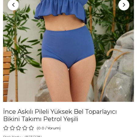
İnce Askılı Pileli Yüksek Bel Toparlayıcı
Bikini Takımı Petrol Yeşili
0.0
/
Yorum
)
Stok Kodu
(B23/228)