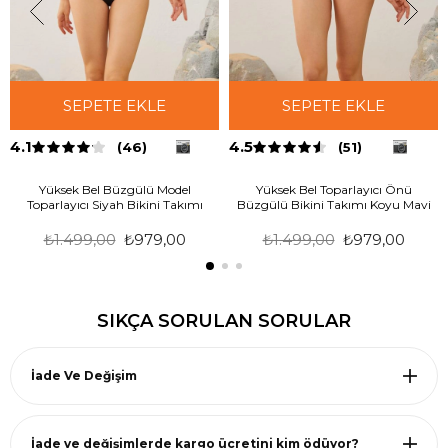
SEPETE EKLE
SEPETE EKLE
4.1
4.5
(46)
(51)
Yüksek Bel Büzgülü Model
Yüksek Bel Toparlayıcı Önü
Toparlayıcı Siyah Bikini Takımı
Büzgülü Bikini Takımı Koyu Mavi
₺1.499,00
₺979,00
₺1.499,00
₺979,00
SIKÇA SORULAN SORULAR
İade Ve Değişim
İade ve değişimlerde kargo ücretini kim ödüyor?