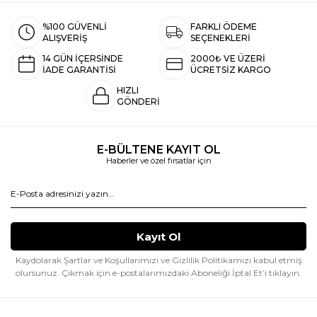
%100 GÜVENLİ
FARKLI ÖDEME
ALIŞVERİŞ
SEÇENEKLERİ
14 GÜN İÇERSİNDE
2000₺ VE ÜZERİ
İADE GARANTİSİ
ÜCRETSİZ KARGO
HIZLI
GÖNDERİ
E-BÜLTENE KAYIT OL
Haberler ve özel fırsatlar için
Kaydolarak Şartlar ve Koşullarımızı ve Gizlilik Politikamızı kabul etmiş
olursunuz.
Çıkmak için e-postalarımızdaki Aboneliği İptal Et’i tıklayın.