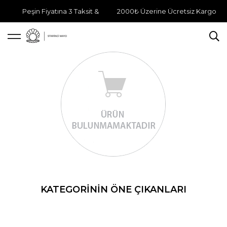
Peşin Fiyatına 3 Taksit &
2000₺ Üzerine Ücretsiz Kargo
KATEGORININ ÖNE ÇIKANLARI