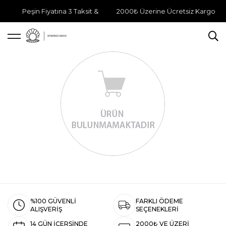
Peşin Fiyatına 3 Taksit &
2000₺ Üzerine Ücretsiz Kargo
%100 GÜVENLİ
FARKLI ÖDEME
ALIŞVERİŞ
SEÇENEKLERİ
14 GÜN İÇERSİNDE
2000₺ VE ÜZERİ