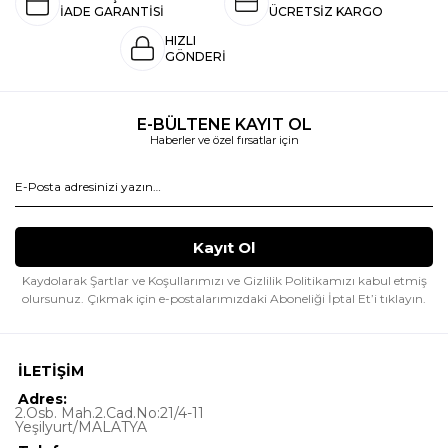
İADE GARANTİSİ
ÜCRETSİZ KARGO
HIZLI
GÖNDERİ
E-BÜLTENE KAYIT OL
Haberler ve özel fırsatlar için
Kaydolarak Şartlar ve Koşullarımızı ve Gizlilik Politikamızı kabul etmiş
olursunuz.
Çıkmak için e-postalarımızdaki Aboneliği İptal Et’i tıklayın.
İLETİŞİM
Adres:
2.Osb. Mah.2.Cad.No:21/4-11
Yeşilyurt/MALATYA