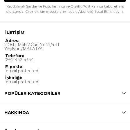
Kaydolarak Şartlar ve Koşullarımızı ve Gizlilik Politikamızı kabul etmiş
olursunuz.
Çıkmak için e-postalarımızdaki Aboneliği İptal Et’i tıklayın.
İLETİŞİM
Adres:
2.Osb. Mah.2.Cad.No:21/4-11
Yeşilyurt/MALATYA
Telefon:
0552 442 4344
E-posta:
[email protected]
İşbirliği:
[email protected]
POPÜLER KATEGORİLER
HAKKINDA