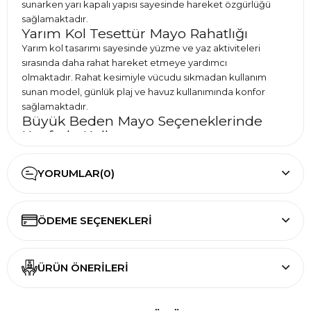
sunarken yarı kapalı yapısı sayesinde hareket özgürlüğü
sağlamaktadır.
Yarım Kol Tesettür Mayo Rahatlığı
Yarım kol tasarımı sayesinde yüzme ve yaz aktiviteleri
sırasında daha rahat hareket etmeye yardımcı
olmaktadır. Rahat kesimiyle vücudu sıkmadan kullanım
sunan model, günlük plaj ve havuz kullanımında konfor
sağlamaktadır.
Büyük Beden Mayo Seçeneklerinde
Konforlu Kullanım
Büyük beden tesettür mayo arayan kullanıcılar için
tasarlanan model, rahat kalıbı ve kullanışlı yapısıyla öne
YORUMLAR
(0)
çıkmaktadır. Yarı kapalı mayo tercih eden kullanıcılar için
hem konforlu hem de şık bir alternatif oluşturmaktadır.
Modern ve Şık Desenli Tasarım
ÖDEME SEÇENEKLERI
Siyah renk ile uyumlu desen detayları modele modern bir
görünüm kazandırmaktadır. Zamansız tasarımı sayesinde
farklı yaş gruplarına hitap eden model, deniz ve havuz
kullanımında şıklığı ve rahatlığı bir araya getirmektedir.
ÜRÜN ÖNERILERI
Benzer modeller için
büyük beden tesettür mayo
,
yarı
kapalı tesettür mayo
ve
tesettür mayo modelleri
kategorilerini inceleyebilirsiniz.