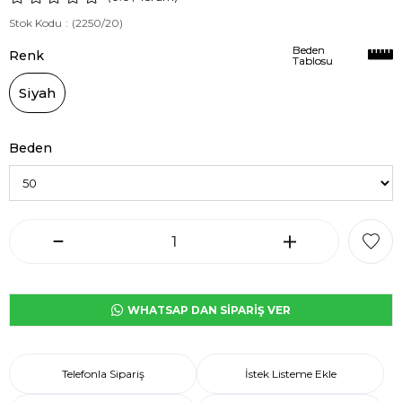
Stok Kodu
(2250/20)
Beden
Beden
Renk
Tablosu
Tablosu
Siyah
Beden
WHATSAP DAN SİPARİŞ VER
Telefonla Sipariş
İstek Listeme Ekle