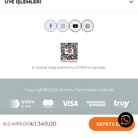
ÜYE İŞLEMLERİ
E-ticaret bilgi platformu ETBIS’e kayıtlıdır
Copyright© 2025 Starinci Tüm Hakları Saklıdır
starinci
₺2.499,00
₺1.349,00