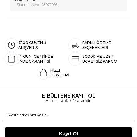
Starinci Mayo · 28.07.2026
%100 GÜVENLİ
FARKLI ÖDEME
ALIŞVERİŞ
SEÇENEKLERİ
14 GÜN İÇERSİNDE
2000₺ VE ÜZERİ
İADE GARANTİSİ
ÜCRETSİZ KARGO
HIZLI
GÖNDERİ
E-BÜLTENE KAYIT OL
Haberler ve özel fırsatlar için