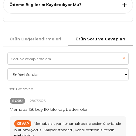
Ödeme Bilgilerim Kaydediliyor Mu?
Ürün Değerlendirmeleri
Ürün Soru ve Cevapları
⌕
1 soru ve cevap
SORU
28.07.2026
Merhaba 156 boy 110 kilo kaç beden olur
Merhabalar, yanıltmamak adına beden önerisinde
CEVAP
bulunmuyoruz. Kalıplar standart , kendi bedeninizi tercih
edebilirsiniz.