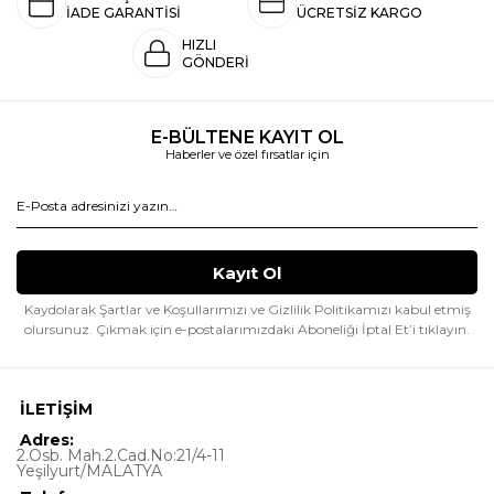
İADE GARANTİSİ
ÜCRETSİZ KARGO
HIZLI
GÖNDERİ
E-BÜLTENE KAYIT OL
Haberler ve özel fırsatlar için
Kaydolarak Şartlar ve Koşullarımızı ve Gizlilik Politikamızı kabul etmiş
olursunuz.
Çıkmak için e-postalarımızdaki Aboneliği İptal Et’i tıklayın.
İLETİŞİM
Adres:
2.Osb. Mah.2.Cad.No:21/4-11
Yeşilyurt/MALATYA