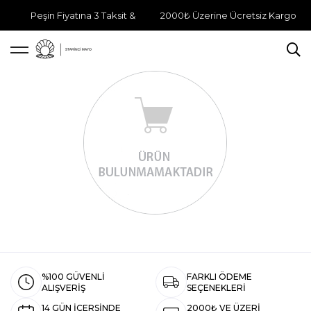
Peşin Fiyatına 3 Taksit &
2000₺ Üzerine Ücretsiz Kargo
%100 GÜVENLİ
FARKLI ÖDEME
ALIŞVERİŞ
SEÇENEKLERİ
14 GÜN İÇERSİNDE
2000₺ VE ÜZERİ