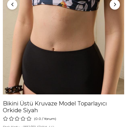
Bikini Üstü Kruvaze Model Toparlayıcı
Orkide Siyah
0.0
/
Yorum
)
Stok Kodu
(1552/171-SİYAH-44)