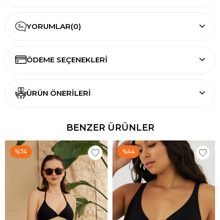
YORUMLAR
(0)
ÖDEME SEÇENEKLERI
ÜRÜN ÖNERILERI
BENZER ÜRÜNLER
%74
%44