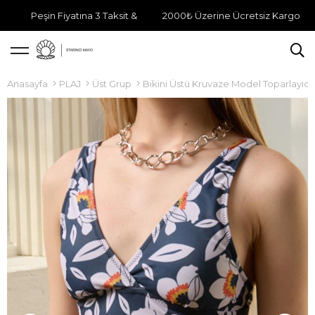
Peşin Fiyatına 3 Taksit &
2000₺ Üzerine Ücretsiz Kargo
Anasayfa
PLAJ
Üst Grup
Bikini Üstü Kruvaze Model Toparlayıcı