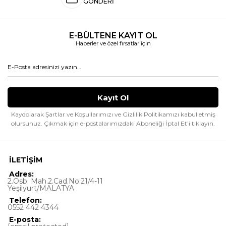
GÖNDERİ
E-BÜLTENE KAYIT OL
Haberler ve özel fırsatlar için
Kaydolarak Şartlar ve Koşullarımızı ve Gizlilik Politikamızı kabul etmiş
olursunuz.
Çıkmak için e-postalarımızdaki Aboneliği İptal Et’i tıklayın.
İLETİŞİM
Adres:
2.Osb. Mah.2.Cad.No:21/4-11
Yeşilyurt/MALATYA
Telefon:
0552 442 4344
E-posta: