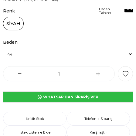
Beden
Beden
Renk
Tablosu
Tablosu
SİYAH
Beden
WHATSAP DAN SİPARİŞ VER
Kritik Stok
Telefonla Sipariş
İstek Listeme Ekle
Karşılaştır