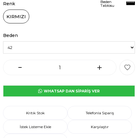
Beden
Beden
Renk
Tablosu
Tablosu
KIRMIZI
Beden
WHATSAP DAN SİPARİŞ VER
Kritik Stok
Telefonla Sipariş
İstek Listeme Ekle
Karşılaştır