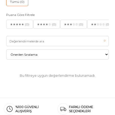
Tümü (0)
Puana Göre Filtrele
★★★★★ (0)
★★★★☆ (0)
★★★☆☆ (0)
★★☆☆☆ (0)
⌕
Bu filtreye uygun değerlendirme bulunamadı.
%100 GÜVENLİ
FARKLI ÖDEME
ALIŞVERİŞ
SEÇENEKLERİ