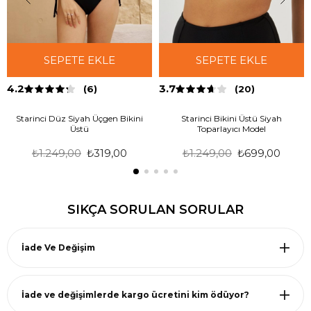
SEPETE EKLE
SEPETE EKLE
4.2
3.7
(6)
(20)
Starinci Düz Siyah Üçgen Bikini
Starinci Bikini Üstü Siyah
Üstü
Toparlayıcı Model
₺1.249,00
₺319,00
₺1.249,00
₺699,00
SIKÇA SORULAN SORULAR
İade Ve Değişim
İade ve değişimlerde kargo ücretini kim ödüyor?