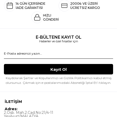
14 GÜN İÇERSİNDE
2000₺ VE ÜZERİ
İADE GARANTİSİ
ÜCRETSİZ KARGO
HIZLI
GÖNDERİ
E-BÜLTENE KAYIT OL
Haberler ve özel fırsatlar için
Kaydolarak Şartlar ve Koşullarımızı ve Gizlilik Politikamızı kabul etmiş
olursunuz.
Çıkmak için e-postalarımızdaki Aboneliği İptal Et’i tıklayın.
İLETİŞİM
Adres:
2.Osb. Mah.2.Cad.No:21/4-11
Yeşilyurt/MALATYA