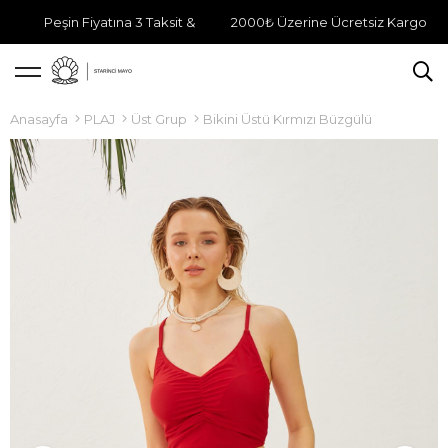
Peşin Fiyatına 3 Taksit &
2000₺ Üzerine Ücretsiz Kargo
Anasayfa
PLAJ
Üst Grup
Bikini Üstü Kırmızı Büzgülü