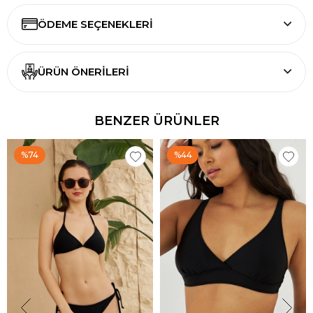
ÖDEME SEÇENEKLERI
ÜRÜN ÖNERILERI
BENZER ÜRÜNLER
%74
%44