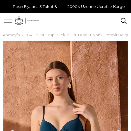
Peşin Fiyatına 3 Taksit &
2000₺ Üzerine Ücretsiz Kargo
Anasayfa
PLAJ
Üst Grup