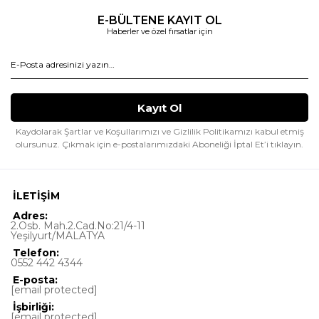
E-BÜLTENE KAYIT OL
Haberler ve özel fırsatlar için
Kaydolarak Şartlar ve Koşullarımızı ve Gizlilik Politikamızı kabul etmiş
olursunuz.
Çıkmak için e-postalarımızdaki Aboneliği İptal Et’i tıklayın.
İLETİŞİM
Adres:
2.Osb. Mah.2.Cad.No:21/4-11
Yeşilyurt/MALATYA
Telefon:
0552 442 4344
E-posta:
[email protected]
İşbirliği:
[email protected]