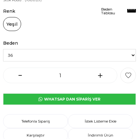
Beden
Beden
Renk
Tablosu
Tablosu
Yeşil
Beden
WHATSAP DAN SİPARİŞ VER
Telefonla Sipariş
İstek Listeme Ekle
Karşılaştır
İndirimli Ürün