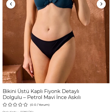
Bikini Üstü Kaplı Fiyonk Detaylı
Dolgulu – Petrol Mavi İnce Askılı
0.0
/
Yorum
)
Stok Kodu
(1089/29)