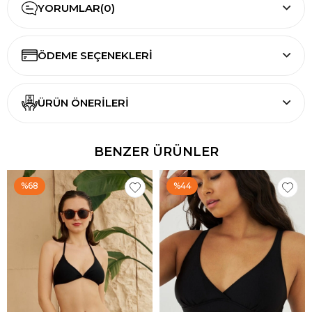
YORUMLAR
(0)
ÖDEME SEÇENEKLERI
ÜRÜN ÖNERILERI
BENZER ÜRÜNLER
%68
%44