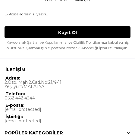
Haberler ve özel fırsatlar için
Kaydolarak Şartlar ve Koşullarımızı ve Gizlilik Politikamızı kabul etmiş
olursunuz.
Çıkmak için e-postalarımızdaki Aboneliği İptal Et’i tıklayın.
İLETİŞİM
Adres:
2.Osb. Mah.2.Cad.No:21/4-11
Yeşilyurt/MALATYA
Telefon:
0552 442 4344
E-posta:
[email protected]
İşbirliği:
[email protected]
POPÜLER KATEGORİLER