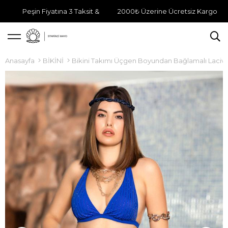
Peşin Fiyatına 3 Taksit &
2000₺ Üzerine Ücretsiz Kargo
Anasayfa
BİKİNİ
Bikini Takımı Üçgen Boyundan Bağlamalı Lacive