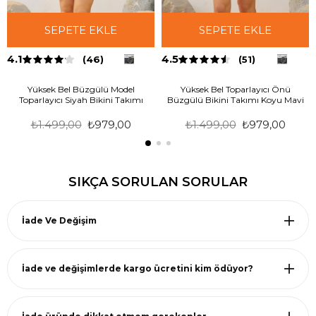
SEPETE EKLE
SEPETE EKLE
4.1
4.5
(46)
(51)
Yüksek Bel Büzgülü Model
Yüksek Bel Toparlayıcı Önü
Toparlayıcı Siyah Bikini Takımı
Büzgülü Bikini Takımı Koyu Mavi
₺1.499,00
₺979,00
₺1.499,00
₺979,00
SIKÇA SORULAN SORULAR
İade Ve Değişim
İade ve değişimlerde kargo ücretini kim ödüyor?