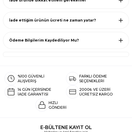
İade üründe dikkat etmem gerekenler
İade ettiğim ürünün ücreti ne zaman yatar?
Ödeme Bilgilerim Kaydediliyor Mu?
%100 GÜVENLİ
FARKLI ÖDEME
ALIŞVERİŞ
SEÇENEKLERİ
14 GÜN İÇERSİNDE
2000₺ VE ÜZERİ
İADE GARANTİSİ
ÜCRETSİZ KARGO
HIZLI
GÖNDERİ
E-BÜLTENE KAYIT OL