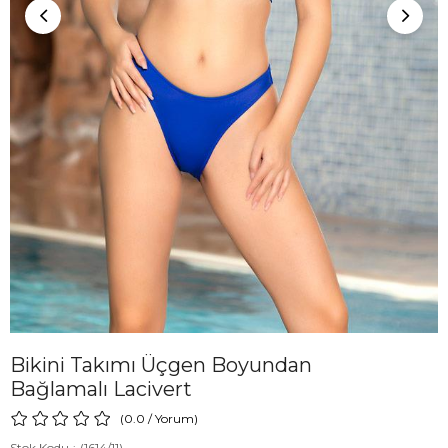
Bikini Takımı Üçgen Boyundan
Bağlamalı Lacivert
0.0
/
Yorum
)
Stok Kodu
(1614/11)