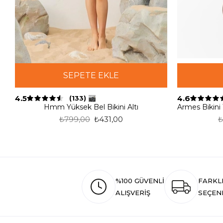
SEPETE EKLE
4.5
4.6
(133)
Hmm Yüksek Bel Bikini Altı
₺799,00
₺431,00
₺
%100 GÜVENLİ
FARKL
ALIŞVERİŞ
SEÇEN