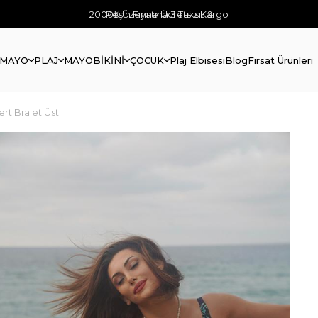
2000₺ Üzerine Ücretsiz Kargo
Peşin Fiyatına 3 Taksit &
 MAYO
PLAJ
MAYO
BİKİNİ
ÇOCUK
Plaj Elbisesi
Blog
Fırsat Ürünleri
ert Bralet Üst