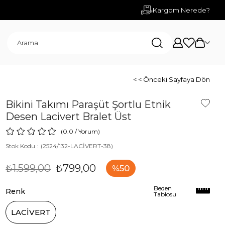
Kargom Nerede?
< < Önceki Sayfaya Dön
Bikini Takımı Paraşüt Şortlu Etnik
Desen Lacivert Bralet Üst
0.0
/
Yorum
)
Stok Kodu
(2524/132-LACİVERT-38)
₺1.599,00
₺799,00
50
Beden
Beden
Renk
Tablosu
Tablosu
LACİVERT