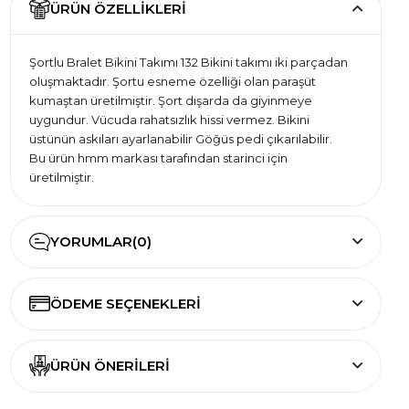
ÜRÜN ÖZELLIKLERI
Şortlu Bralet Bikini Takımı 132 Bikini takımı iki parçadan
oluşmaktadır. Şortu esneme özelliği olan paraşüt
kumaştan üretilmiştir. Şort dışarda da giyinmeye
uygundur. Vücuda rahatsızlık hissi vermez. Bikini
üstünün askıları ayarlanabilir Göğüs pedi çıkarılabilir.
Bu ürün hmm markası tarafından starinci için
üretilmiştir.
YORUMLAR
(0)
ÖDEME SEÇENEKLERI
ÜRÜN ÖNERILERI