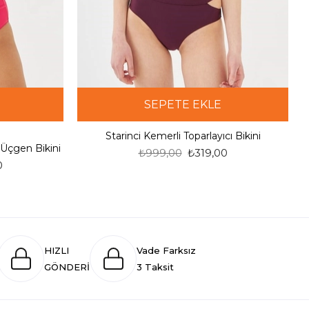
SEPETE EKLE
4
Starinci Kemerli Toparlayıcı Bikini
 Üçgen Bikini
₺999,00
₺319,00
0
HIZLI
Vade Farksız
GÖNDERİ
3 Taksit