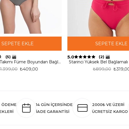
SEPETE EKLE
SEPETE EKLE
5.0
(5)
(2)
Armes Bikini Takımı Füme Boyundan Bağlamalı
Starinci Yüksek Bel Bağlamalı
1.399,00
₺409,00
₺899,00
₺319,0
I ÖDEME
14 GÜN İÇERSİNDE
2000₺ VE ÜZERİ
EKLERİ
İADE GARANTİSİ
ÜCRETSİZ KARGO