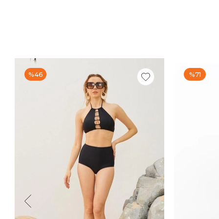
%46
%71