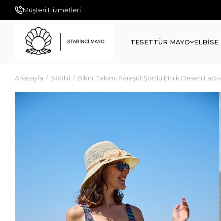
Müşteri Hizmetleri
TESETTÜR MAYO
ELBİSE
Anasayfa
BİKİNİ
Bikini Takımı Paraşüt Şortlu Etnik Desen Laciv