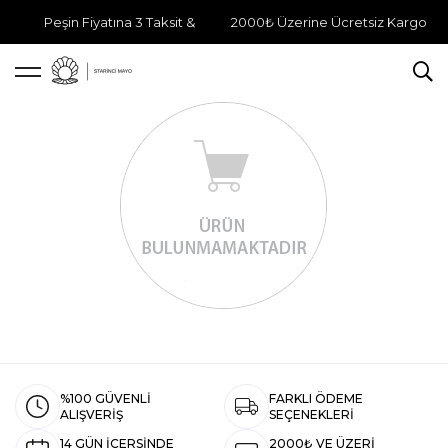
Peşin Fiyatına 3 Taksit &
2000₺ Üzerine Ücretsiz Kargo
%100 GÜVENLİ
FARKLI ÖDEME
ALIŞVERİŞ
SEÇENEKLERİ
14 GÜN İÇERSİNDE
2000₺ VE ÜZERİ