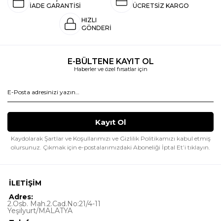
İADE GARANTİSİ
ÜCRETSİZ KARGO
HIZLI
GÖNDERİ
E-BÜLTENE KAYIT OL
Haberler ve özel fırsatlar için
Kaydolarak Şartlar ve Koşullarımızı ve Gizlilik Politikamızı kabul etmiş
olursunuz.
Çıkmak için e-postalarımızdaki Aboneliği İptal Et’i tıklayın.
İLETİŞİM
Adres:
2.Osb. Mah.2.Cad.No:21/4-11
Yeşilyurt/MALATYA