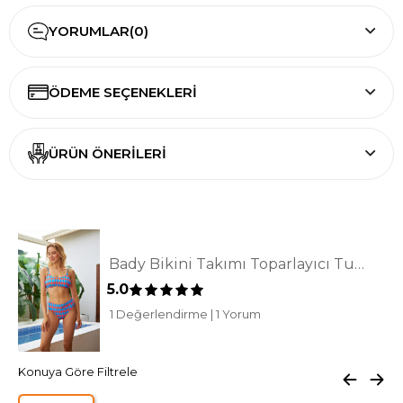
YORUMLAR
(0)
ÖDEME SEÇENEKLERI
ÜRÜN ÖNERILERI
Bady Bikini Takımı Toparlayıcı Turuncu Retro Desen
5.0
1 Değerlendirme
|
1 Yorum
Konuya Göre Filtrele