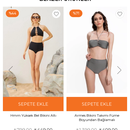
%44
%71
SEPETE EKLE
SEPETE EKLE
Hmm Yüksek Bel Bikini Altı
Armes Bikini Takımı Füme
Boyundan Bağlamalı
₺799,00
₺449,00
₺1.399,00
₺409,00