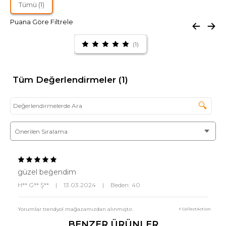
Tümü (1)
Puana Göre Filtrele
(1)
Tüm Değerlendirmeler (1)
🔍
güzel beğendim
H** G** Ş**
|
13.03.2024
|
Beden: 40
Yorumlar trendyol mağazamızdan alınmıştır.
⚡ CollectAction
BENZER ÜRÜNLER