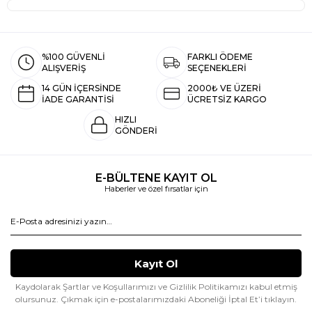
%100 GÜVENLİ
FARKLI ÖDEME
ALIŞVERİŞ
SEÇENEKLERİ
14 GÜN İÇERSİNDE
2000₺ VE ÜZERİ
İADE GARANTİSİ
ÜCRETSİZ KARGO
HIZLI
GÖNDERİ
E-BÜLTENE KAYIT OL
Haberler ve özel fırsatlar için
Kaydolarak Şartlar ve Koşullarımızı ve Gizlilik Politikamızı kabul etmiş
olursunuz.
Çıkmak için e-postalarımızdaki Aboneliği İptal Et’i tıklayın.