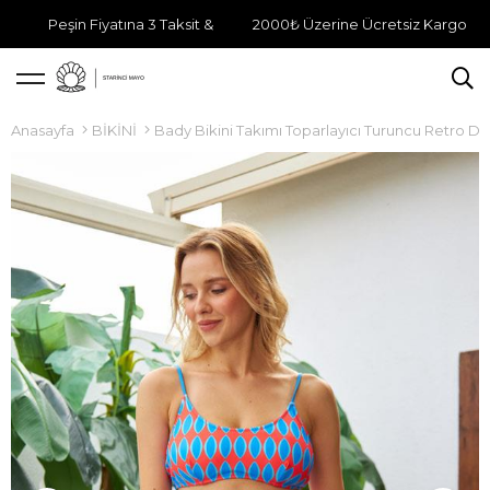
Peşin Fiyatına 3 Taksit &
2000₺ Üzerine Ücretsiz Kargo
Anasayfa
BİKİNİ
Bady Bikini Takımı Toparlayıcı Turuncu Retro D