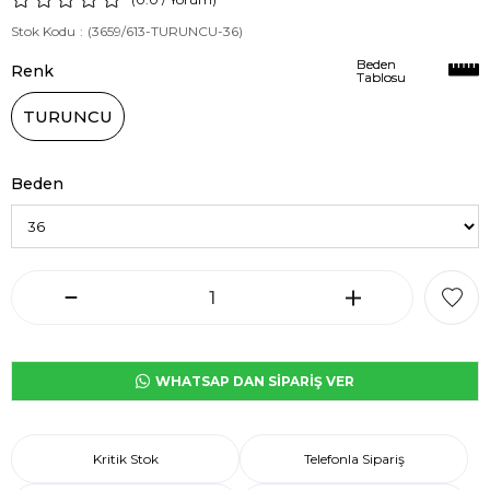
Stok Kodu
(3659/613-TURUNCU-36)
Beden
Beden
Renk
Tablosu
Tablosu
TURUNCU
Beden
WHATSAP DAN SİPARİŞ VER
Kritik Stok
Telefonla Sipariş