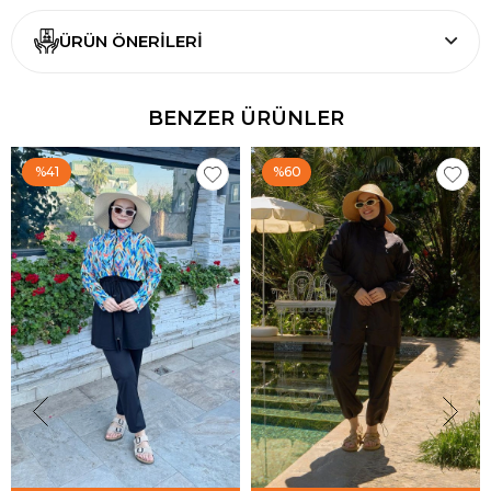
ÜRÜN ÖNERILERI
BENZER ÜRÜNLER
%41
%60