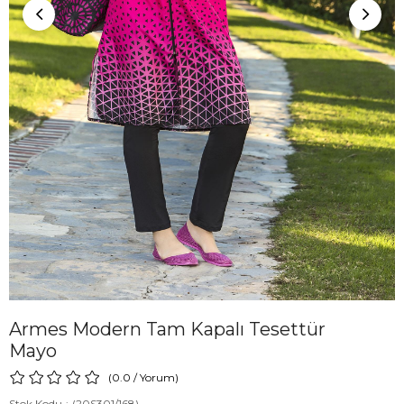
Armes Modern Tam Kapalı Tesettür
Mayo
0.0
/
Yorum
)
Stok Kodu
(20S301/168)