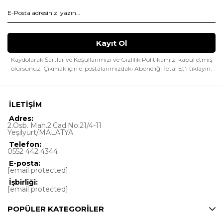
Kaydolarak Şartlar ve Koşullarımızı ve Gizlilik Politikamızı kabul etmiş
olursunuz.
Çıkmak için e-postalarımızdaki Aboneliği İptal Et’i tıklayın.
İLETİŞİM
Adres:
2.Osb. Mah.2.Cad.No:21/4-11
Yeşilyurt/MALATYA
Telefon:
0552 442 4344
E-posta:
[email protected]
İşbirliği:
[email protected]
POPÜLER KATEGORİLER