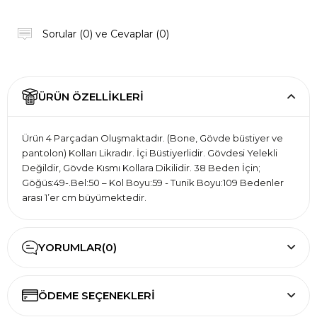
Sorular (0) ve Cevaplar (0)
ÜRÜN ÖZELLIKLERI
Ürün 4 Parçadan Oluşmaktadır. (Bone, Gövde büstiyer ve
pantolon) Kolları Likradır. İçi Büstiyerlidir. Gövdesi Yelekli
Değildir, Gövde Kısmı Kollara Dikilidir. 38 Beden İçin;
Göğüs:49-.Bel:50 – Kol Boyu:59 - Tunik Boyu:109 Bedenler
arası 1’er cm büyümektedir.
YORUMLAR
(0)
ÖDEME SEÇENEKLERI