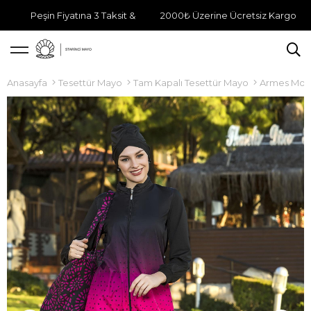
Peşin Fiyatına 3 Taksit &
2000₺ Üzerine Ücretsiz Kargo
Anasayfa
Tesettür Mayo
Tam Kapalı Tesettür Mayo
Armes Mode