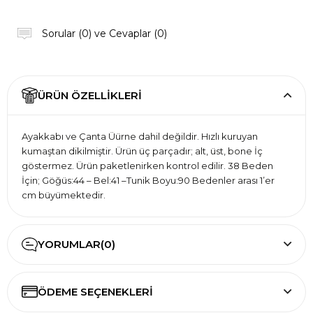
Sorular (0) ve Cevaplar (0)
ÜRÜN ÖZELLIKLERI
Ayakkabı ve Çanta Üürne dahil değildir. Hızlı kuruyan
kumaştan dikilmiştir. Ürün üç parçadır; alt, üst, bone İç
göstermez. Ürün paketlenirken kontrol edilir. 38 Beden
İçin; Göğüs:44 – Bel:41 –Tunik Boyu:90 Bedenler arası 1’er
cm büyümektedir.
YORUMLAR
(0)
ÖDEME SEÇENEKLERI