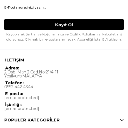
Kaydolarak Şartlar ve Koşullarımızı ve Gizlilik Politikamızı kabul etmiş
olursunuz.
Çıkmak için e-postalarımızdaki Aboneliği İptal Et’i tıklayın.
İLETİŞİM
Adres:
2.Osb. Mah.2.Cad.No:21/4-11
Yeşilyurt/MALATYA
Telefon:
0552 442 4344
E-posta:
[email protected]
İşbirliği:
[email protected]
POPÜLER KATEGORİLER