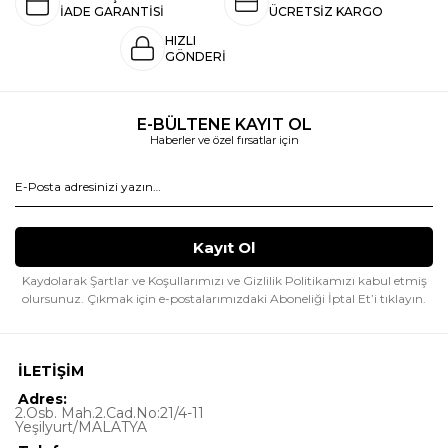
İADE GARANTİSİ
ÜCRETSİZ KARGO
HIZLI
GÖNDERİ
E-BÜLTENE KAYIT OL
Haberler ve özel fırsatlar için
Kaydolarak Şartlar ve Koşullarımızı ve Gizlilik Politikamızı kabul etmiş
olursunuz.
Çıkmak için e-postalarımızdaki Aboneliği İptal Et’i tıklayın.
İLETİŞİM
Adres:
2.Osb. Mah.2.Cad.No:21/4-11
Yeşilyurt/MALATYA