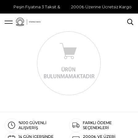
Peşin Fiyatına 3 Taksit &
2000₺ Üzerine Ücretsiz Kargo
%100 GÜVENLİ
FARKLI ÖDEME
ALIŞVERİŞ
SEÇENEKLERİ
14 GÜN İÇERSİNDE
2000₺ VE ÜZERİ