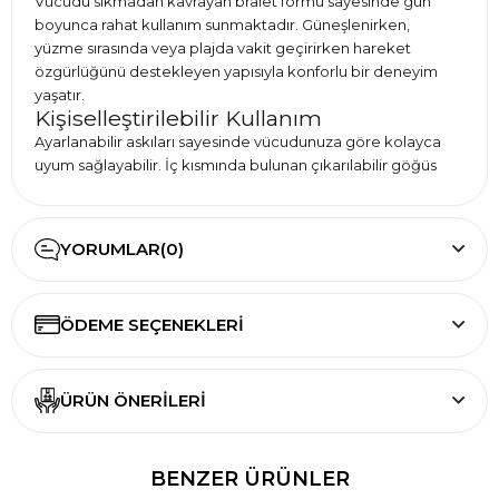
Vücudu sıkmadan kavrayan bralet formu sayesinde gün
boyunca rahat kullanım sunmaktadır. Güneşlenirken,
yüzme sırasında veya plajda vakit geçirirken hareket
özgürlüğünü destekleyen yapısıyla konforlu bir deneyim
yaşatır.
Kişiselleştirilebilir Kullanım
Ayarlanabilir askıları sayesinde vücudunuza göre kolayca
uyum sağlayabilir. İç kısmında bulunan çıkarılabilir göğüs
pedleri ise kullanım tercihinize göre ürünü
şekillendirmenize imkan tanımaktadır.
Doğal ve Zamansız Bir Renk
YORUMLAR
(0)
Açık haki tonları son yıllarda plaj modasında öne çıkan
doğal renkler arasında yer almaktadır. Özellikle siyah,
beyaz, kahverengi veya desenli bikini altlarıyla uyum
ÖDEME SEÇENEKLERI
sağlayarak sade ama dikkat çekici kombinler
oluşturmanıza yardımcı olur.
Her Sezon Kullanılabilecek Bir Parça
Trendlerden bağımsız tasarımı sayesinde yalnızca bir
ÜRÜN ÖNERILERI
sezon değil uzun yıllar kullanabileceğiniz bir bikini üstü
alternatifidir. Minimal görünümü ve rahat yapısıyla yaz
gardırobunun temel parçalarından biri olmaya adaydır.
BENZER ÜRÜNLER
Benzer modeller için
bikini üstü
,
bikini modelleri
ve
bikini