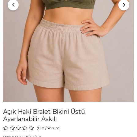
Açık Haki Bralet Bikini Üstü
Ayarlanabilir Askılı
0.0
/
Yorum
)
Stok Kodu
(1043/42)