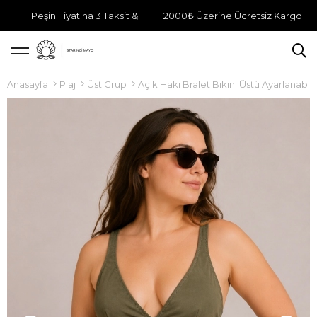
Peşin Fiyatına 3 Taksit &
2000₺ Üzerine Ücretsiz Kargo
Anasayfa
Plaj
Üst Grup
Açık Haki Bralet Bikini Üstü Ayarlanabilir