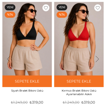
altı
kategorilerini inceleyebilirsiniz.
YENI
YENI
ÜRÜN
ÜRÜN
%74
%74
SEPETE EKLE
SEPETE EKLE
Siyah Bralet Bikini Üstü
Kırmızı Bralet Bikini Üstü
Ayarlanabilir Askılı
₺1.249,00
₺319,00
₺1.249,00
₺319,00