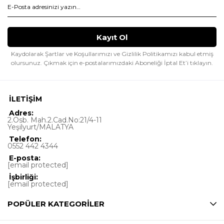
Kaydolarak Şartlar ve Koşullarımızı ve Gizlilik Politikamızı kabul etmiş
olursunuz.
Çıkmak için e-postalarımızdaki Aboneliği İptal Et’i tıklayın.
İLETİŞİM
Adres:
2.Osb. Mah.2.Cad.No:21/4-11
Yeşilyurt/MALATYA
Telefon:
0552 442 4344
E-posta:
[email protected]
İşbirliği:
[email protected]
POPÜLER KATEGORİLER