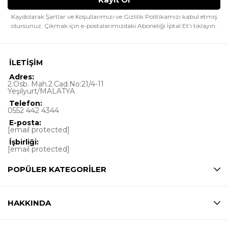
Kaydolarak Şartlar ve Koşullarımızı ve Gizlilik Politikamızı kabul etmiş
olursunuz.
Çıkmak için e-postalarımızdaki Aboneliği İptal Et’i tıklayın.
İLETİŞİM
Adres:
2.Osb. Mah.2.Cad.No:21/4-11
Yeşilyurt/MALATYA
Telefon:
0552 442 4344
E-posta:
[email protected]
İşbirliği:
[email protected]
POPÜLER KATEGORİLER
HAKKINDA