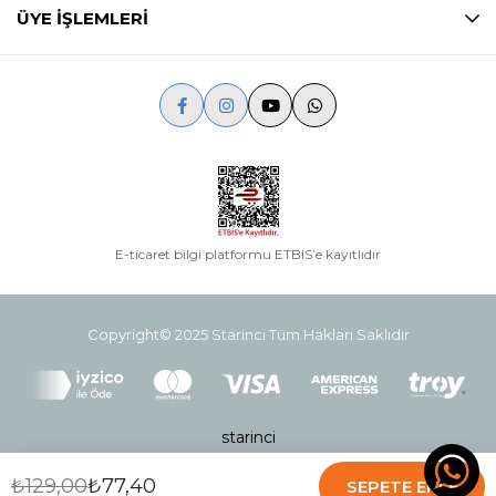
ÜYE İŞLEMLERİ
E-ticaret bilgi platformu ETBIS’e kayıtlıdır
Copyright© 2025 Starinci Tüm Hakları Saklıdır
starinci
₺129,00
₺77,40