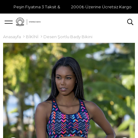
Peşin Fiyatına 3 Taksit &
2000₺ Üzerine Ücretsiz Kargo
Anasayfa
BİKİNİ
Desen Şortlu Bady Bikini