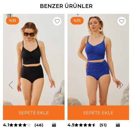
BENZER ÜRÜNLER
%35
%35
SEPETE EKLE
SEPETE EKLE
4.1
4.5
(46)
(51)