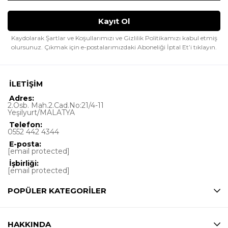
Kaydolarak Şartlar ve Koşullarımızı ve Gizlilik Politikamızı kabul etmiş
olursunuz.
Çıkmak için e-postalarımızdaki Aboneliği İptal Et’i tıklayın.
İLETİŞİM
Adres:
2.Osb. Mah.2.Cad.No:21/4-11
Yeşilyurt/MALATYA
Telefon:
0552 442 4344
E-posta:
[email protected]
İşbirliği:
[email protected]
POPÜLER KATEGORİLER
HAKKINDA