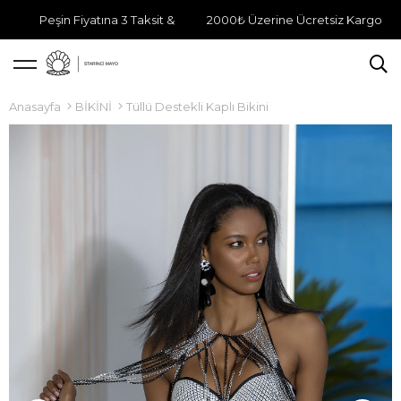
Peşin Fiyatına 3 Taksit &
2000₺ Üzerine Ücretsiz Kargo
Anasayfa
BİKİNİ
Tüllü Destekli Kaplı Bikini