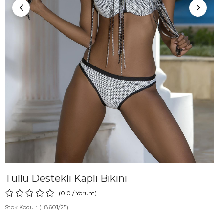
Tüllü Destekli Kaplı Bikini
0.0
/
Yorum
)
Stok Kodu
(L8601/25)